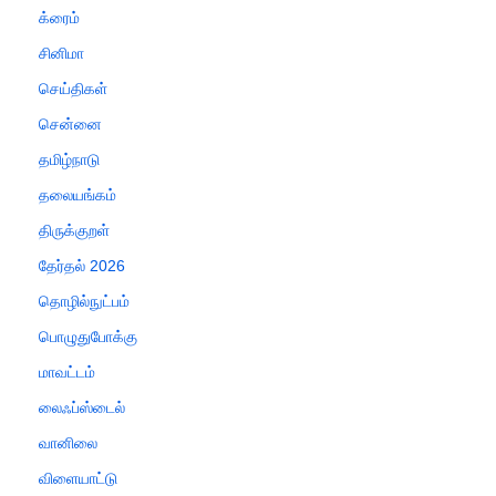
க்ரைம்
சினிமா
செய்திகள்
சென்னை
தமிழ்நாடு
தலையங்கம்
திருக்குறள்
தேர்தல் 2026
தொழில்நுட்பம்
பொழுதுபோக்கு
மாவட்டம்
லைஃப்ஸ்டைல்
வானிலை
விளையாட்டு