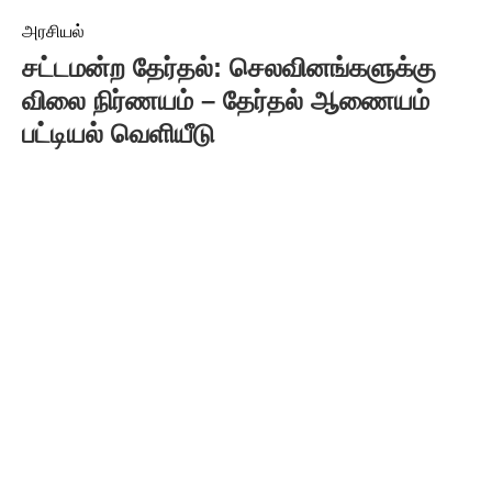
அரசியல்
சட்டமன்ற தேர்தல்: செலவினங்களுக்கு
விலை நிர்ணயம் – தேர்தல் ஆணையம்
பட்டியல் வெளியீடு