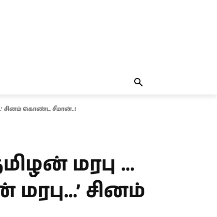
தலையங்கம்
MORE
MORE
' சினம் கொண்ட சீமான்..!
ிழன் மரபு …
 மரபு…’ சினம்