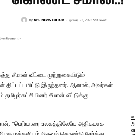
கொண்ட சீமான்..!
-
By
APC NEWS EDITOR
ஜனவரி 22, 2025 5:00 மணி
dvertisement -
்து சீமான் வீட்டை முற்றுகையிடும்
 திட்டட்டமிட்டு இருந்தனர். ஆனால், அவர்கள்
 தமிழர்கட்சியினர் சீமான் வீட்டுக்கு
அ
ீமான், ”பெரியாரை உலகத்திலேயே அதிகமாக
அ
எ
மிழக மக்களிடம் மிகவும் கொண்டு சேர்த்து