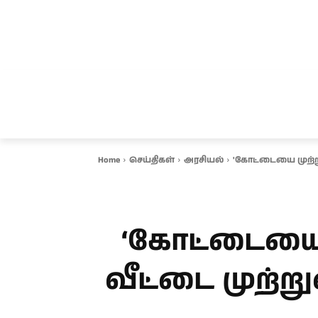
சென்னை
தமிழ்நாடு
ஆவடி
இ
Home
செய்திகள்
அரசியல்
'கோட்டையை முற்றுக
‘கோட்டையை 
வீட்டை முற்ற