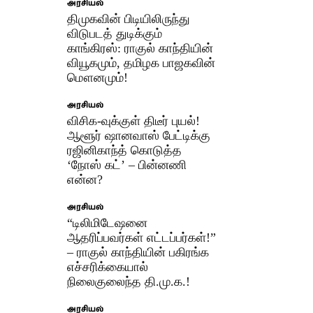
அரசியல்
திமுகவின் பிடியிலிருந்து
விடுபடத் துடிக்கும்
காங்கிரஸ்: ராகுல் காந்தியின்
வியூகமும், தமிழக பாஜகவின்
மௌனமும்!
அரசியல்
விசிக-வுக்குள் திடீர் புயல்!
ஆளூர் ஷானவாஸ் பேட்டிக்கு
ரஜினிகாந்த் கொடுத்த
‘நோஸ் கட்’ – பின்னணி
என்ன?
அரசியல்
“டிலிமிடேஷனை
ஆதரிப்பவர்கள் எட்டப்பர்கள்!”
– ராகுல் காந்தியின் பகிரங்க
எச்சரிக்கையால்
நிலைகுலைந்த தி.மு.க.!​
அரசியல்