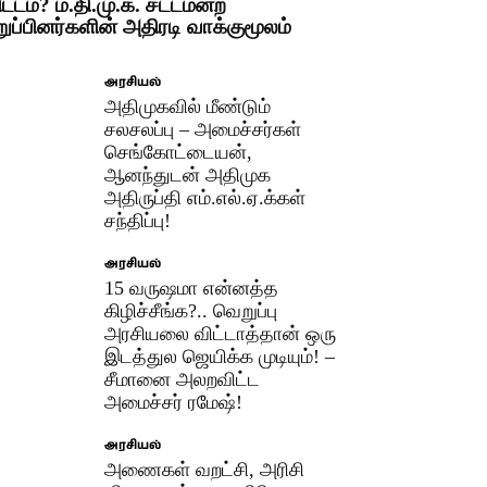
ிட்டம்? ம.தி.மு.க. சட்டமன்ற
றுப்பினர்களின் அதிரடி வாக்குமூலம்
அரசியல்
அதிமுகவில் மீண்டும்
சலசலப்பு – அமைச்சர்கள்
செங்கோட்டையன்,
ஆனந்துடன் அதிமுக
அதிருப்தி எம்.எல்.ஏ.க்கள்
சந்திப்பு!
அரசியல்
15 வருஷமா என்னத்த
கிழிச்சீங்க?.. வெறுப்பு
அரசியலை விட்டாத்தான் ஒரு
இடத்துல ஜெயிக்க முடியும்! –
சீமானை அலறவிட்ட
அமைச்சர் ரமேஷ்!
அரசியல்
அணைகள் வறட்சி, அரிசி