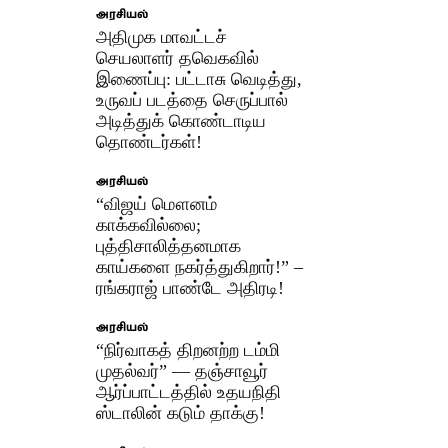
அரசியல்
அதிமுக மாவட்டச்
செயலாளர் தவெகவில்
இணைப்பு: பட்டாசு வெடித்து,
உருவப் படத்தை செருப்பால்
அடித்துக் கொண்டாடிய
தொண்டர்கள்!
அரசியல்
“விஜய் மௌனம்
காக்கவில்லை;
புத்திசாலித்தனமாக
காய்களை நகர்த்துகிறார்!” –
ரங்கராஜ் பாண்டே அதிரடி!
அரசியல்
“நிர்வாகத் திறனற்ற டம்மி
முதல்வர்” — தஞ்சாவூர்
ஆர்ப்பாட்டத்தில் உதயநிதி
ஸ்டாலின் கடும் தாக்கு!