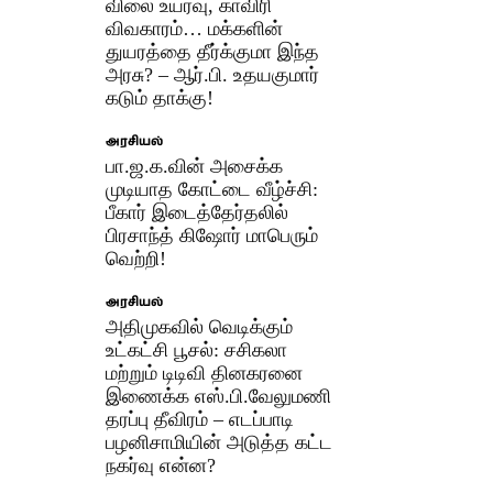
விலை உயர்வு, காவிரி
விவகாரம்… மக்களின்
துயரத்தை தீர்க்குமா இந்த
அரசு? – ஆர்.பி. உதயகுமார்
கடும் தாக்கு!
அரசியல்
பா.ஜ.க.வின் அசைக்க
முடியாத கோட்டை வீழ்ச்சி:
பீகார் இடைத்தேர்தலில்
பிரசாந்த் கிஷோர் மாபெரும்
வெற்றி!
அரசியல்
அதிமுகவில் வெடிக்கும்
உட்கட்சி பூசல்: சசிகலா
மற்றும் டிடிவி தினகரனை
இணைக்க எஸ்.பி.வேலுமணி
தரப்பு தீவிரம் – எடப்பாடி
பழனிசாமியின் அடுத்த கட்ட
நகர்வு என்ன?