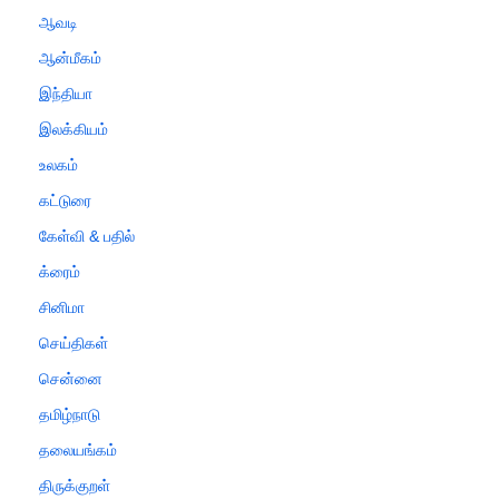
ஆவடி
ஆன்மீகம்
இந்தியா
இலக்கியம்
உலகம்
கட்டுரை
கேள்வி & பதில்
க்ரைம்
சினிமா
செய்திகள்
சென்னை
தமிழ்நாடு
தலையங்கம்
திருக்குறள்