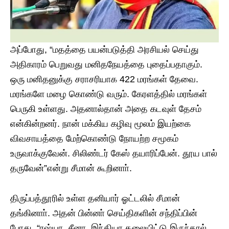
அப்போது, “மதத்தை பயன்படுத்தி அரசியல் செய்து
அதிகாரம் பெறுவது மனிதநேயத்தை புதைப்பதாகும்.
ஒரு மனிதனுக்கு சராசரியாக 422 மரங்கள் தேவை.
மரங்களே மழை கொண்டு வரும். கேரளத்தில் மரங்கள்
பெருகி உள்ளது. அதனால்தான் அதை கடவுள் தேசம்
என்கின்றனர். நான் மக்கிய கழிவு மூலம் இயற்கை
விவசாயத்தை மேற்கொண்டு நோயற்ற சமூகம்
உருவாக்குவேன். சிலிண்டர் கேஸ் தயாரிப்பேன். தூய பால்
தருவேன்”என்று சீமான் கூறினாா்.
திருப்பத்தூரில் உள்ள தனியார் ஓட்டலில் சீமான்
தங்கினாா். அதன் பின்னா் செய்திகளின் சந்திப்பின்
போது, “ரஷ்யா, சீனா, இந்தியா தலையிட்டு இருந்தால்,