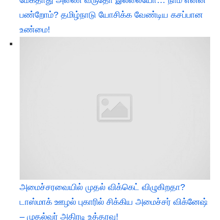
மேகதாது அணை வருதோ இல்லையோ… நாம என்ன
பண்றோம்? தமிழ்நாடு யோசிக்க வேண்டிய கசப்பான
உண்மை!
அமைச்சரவையில் முதல் விக்கெட் விழுகிறதா?
டாஸ்மாக் ஊழல் புகாரில் சிக்கிய அமைச்சர் விக்னேஷ்
– முதல்வர் அதிரடி உத்தரவு!