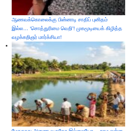
ஆணவக்கொலைக்கு பின்னாடி சாதிப் புனிதம்
இல்ல… ‘சொத்துரிமை வெறி’! முகமூடியைக் கிழித்த
வழக்கறிஞர் மார்க்சியா!