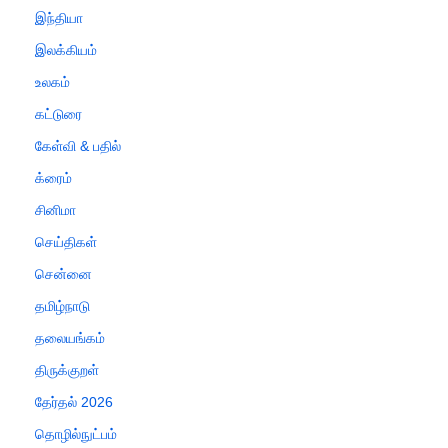
இந்தியா
இலக்கியம்
உலகம்
கட்டுரை
கேள்வி & பதில்
க்ரைம்
சினிமா
செய்திகள்
சென்னை
தமிழ்நாடு
தலையங்கம்
திருக்குறள்
தேர்தல் 2026
தொழில்நுட்பம்