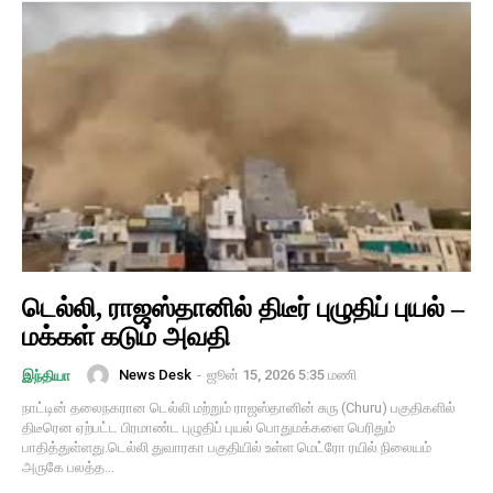
டெல்லி, ராஜஸ்தானில் திடீர் புழுதிப் புயல் –
மக்கள் கடும் அவதி
News Desk
-
ஜூன் 15, 2026 5:35 மணி
இந்தியா
நாட்டின் தலைநகரான டெல்லி மற்றும் ராஜஸ்தானின் சுரு (Churu) பகுதிகளில்
திடீரென ஏற்பட்ட பிரமாண்ட புழுதிப் புயல் பொதுமக்களை பெரிதும்
பாதித்துள்ளது.டெல்லி துவாரகா பகுதியில் உள்ள மெட்ரோ ரயில் நிலையம்
அருகே பலத்த...