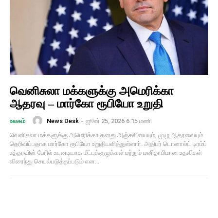
வெனிசுலா மக்களுக்கு அமெரிக்கா
ஆதரவு – மார்கோ ரூபியோ உறுதி
News Desk
-
ஜூன் 25, 2026 6:15 மணி
உலகம்
​வெனிசுலா மக்களுக்கு அமெரிக்கா தனது அஞ்சலியையும், முழு ஆதரவையும்
தெரிவிப்பதாக மார்கோ ரூபியோ உறுதியளித்துள்ளாா். ​அதிபர் டொனால்ட் டிரம்ப்
உத்தரவின் பேரில் உடனடியாக மீட்புக்குழுக்கள் மற்றும் மனிதாபிமான உதவிகள்
விரைந்து செயல்படுத்தப்படும் என...