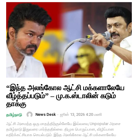
“இந்த அலங்கோல ஆட்சி மக்களாலேயே
வீழ்த்தப்படும்” – மு.க.ஸ்டாலின் கடும்
தாக்கு
News Desk
-
ஜூன் 13, 2026 4:20 மணி
தமிழ்நாடு
ஆட்சி அமைத்த ஒரு மாதத்திற்குள்ளேயே இவ்வளவு Unpopular அரசை
தமிழ்நாடு இதுவரை பார்த்ததில்லை. திமுக பொறுப்பான, விழிப்பான
எதிர்க்கட்சியாக செயல்படும். இந்த அலங்கோல ஆட்சி மக்களாலேயே