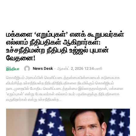
மக்களை ‘எறும்புகள்’ எனக் கூறுபவர்கள்
எல்லாம் நீதிபதிகள் ஆகிறார்கள்:
உச்சநீதிமன்ற நீதிபதி உஜ்ஜல் புயான்
வேதனை!
News Desk
-
ஆகஸ்ட் 2, 2026 12:34 மணி
இந்தியா
கொலீஜியம் அமைப்பின் வெளிப்படைத்தன்மையின்மையைக் கடுமையாக
விமர்சித்த உச்சநீதிமன்ற நீதிபதி!நீதிபதிகளை நியமிக்கும் கொலீஜியம்
நடைமுறையில் போதிய வெளிப்படைத்தன்மை இல்லாததால்தான், மக்களை
'எறும்புகள்' என்று பேசுபவர்கள் எல்லாம் உயர் பதவிகளுக்கு நீதிபதிகளாக
வருகிறார்கள் என்று உச்சநீதிமன்ற...