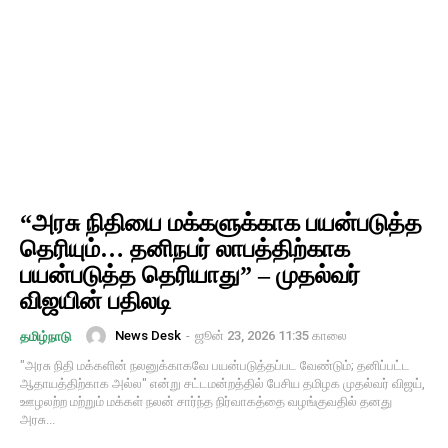
“அரசு நிதியை மக்களுக்காக பயன்படுத்த
தெரியும்… தனிநபர் லாபத்திற்காக
பயன்படுத்த தெரியாது” – முதல்வர்
விஜயின் பதிலடி
News Desk
-
ஜூன் 23, 2026 11:35 காலை
தமிழ்நாடு
"அரசு நிதி மக்களின் நலனுக்காகவே பயன்படுத்தப்பட வேண்டும்; தனிப்பட்ட
ஆதாயத்திற்காக அல்ல" என்று சட்டமன்றத்தில் பேசிய தமிழக முதல்வர் விஜய்,
ஊழலற்ற மற்றும் மக்கள் நலன் சார்ந்த நிர்வாகத்தை வழங்குவதில் தனது
அரசு...