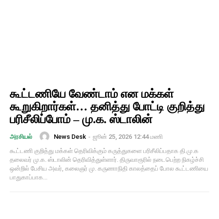
கூட்டணியே வேண்டாம் என மக்கள்
கூறுகிறார்கள்… தனித்து போட்டி குறித்து
பரிசீலிப்போம் – மு.க. ஸ்டாலின்
News Desk
-
ஜூன் 25, 2026 12:44 மணி
அரசியல்
கூட்டணி குறித்து மக்கள் தெரிவிக்கும் கருத்துகளை பரிசீலிப்பதாக தி.மு.க
தலைவர் மு.க. ஸ்டாலின் தெரிவித்துள்ளார். திருவாரூரில் நடைபெற்ற நிகழ்ச்சி
ஒன்றில் பேசிய அவர், கலைஞர் மு. கருணாநிதி காலத்தைப் போல கூட்டணியை
பாதுகாப்பாக...