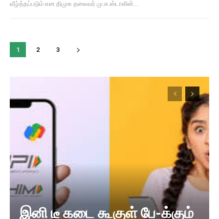
வீழ்த்தப்படும் என திமுக தலைவர் மு.க.ஸ்டாலின்...
1
2
3
இனி டீ கடை கூகுள் பே-க்கும்