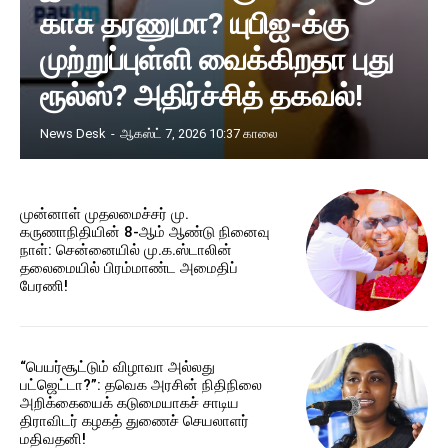
காசு தரணுமா? யுபிஐ-க்கு
முற்றுப்புள்ளி வைக்கிறதா புது
ரூல்ஸ்? அதிர்ச்சித் தகவல்!
News Desk
-
ஆகஸ்ட் 7, 2026 10:37 காலை
முன்னாள் முதலமைச்சர் மு.
கருணாநிதியின் 8-ஆம் ஆண்டு நினைவு
நாள்: சென்னையில் மு.க.ஸ்டாலின்
தலைமையில் பிரம்மாண்ட அமைதிப்
பேரணி!
“பெயர்சூட்டும் விழாவா அல்லது
பட்ஜெட்டா?”: தவெக அரசின் நிதிநிலை
அறிக்கையைக் கடுமையாகச் சாடிய
திராவிடர் கழகத் துணைச் செயலாளர்
மதிவதனி!