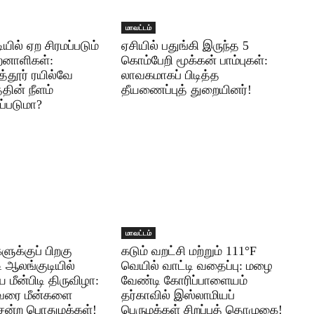
மாவட்டம்
ியில் ஏற சிரமப்படும்
ஏசியில் பதுங்கி இருந்த 5
ிறனாளிகள்:
கொம்பேறி மூக்கன் பாம்புகள்:
ுத்தூர் ரயில்வே
லாவகமாகப் பிடித்த
்தின் நீளம்
தீயணைப்புத் துறையினர்!
ப்படுமா?
மாவட்டம்
ுக்குப் பிறகு
கடும் வறட்சி மற்றும் 111°F
ி ஆலங்குடியில்
வெயில் வாட்டி வதைப்பு: மழை
மீன்பிடி திருவிழா:
வேண்டி கோரிப்பாளையம்
வரை மீன்களை
தர்காவில் இஸ்லாமியப்
ென்ற பொதுமக்கள்!
பெருமக்கள் சிறப்புத் தொழுகை!