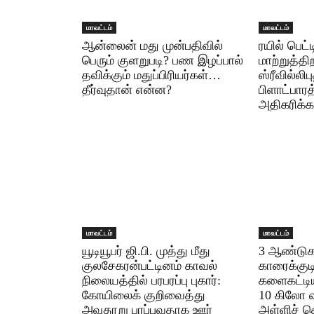
மாவட்டம்
மாவட்டம்
ஆன்லைன் மது முன்பதிவில்
ரயில் பெட்ட
பெரும் குளறுபடி? பண இழப்பால்
மாற்றுத்த
தவிக்கும் மதுப்பிரியர்கள்…
ஸ்ரீவில்லிப
தீர்வுதான் என்ன?
பிளாட்பாரத
அதிகரிக்க
மாவட்டம்
மாவட்டம்
யூடியூபர் ஜி.பி. முத்து மீது
3 ஆண்டுகள
குலசேகரன்பட்டினம் காவல்
காரைக்குட
நிலையத்தில் பரபரப்பு புகார்:
களைகட்டிய 
கோயிலைக் குறிவைத்து
10 கிலோ 
அவதூறு பரப்புவதாக ஊர்
அள்ளிச் ச