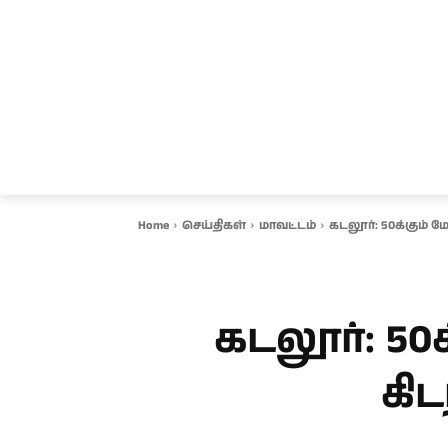
சென்னை
தமிழ்நாடு
ஆவடி
இ
Home
செய்திகள்
மாவட்டம்
கடலூர்: 50க்கும் ம
கடலூர்: 50
கிட