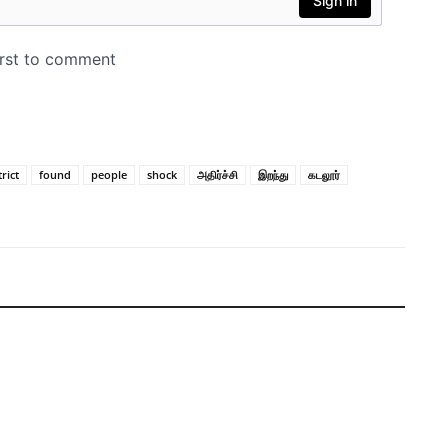
trict
found
people
shock
அதிர்ச்சி
இறந்து
கடலூர்