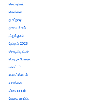
செய்திகள்
சென்னை
தமிழ்நாடு
தலையங்கம்
திருக்குறள்
தேர்தல் 2026
தொழில்நுட்பம்
பொழுதுபோக்கு
மாவட்டம்
லைஃப்ஸ்டைல்
வானிலை
விளையாட்டு
வேலை வாய்ப்பு