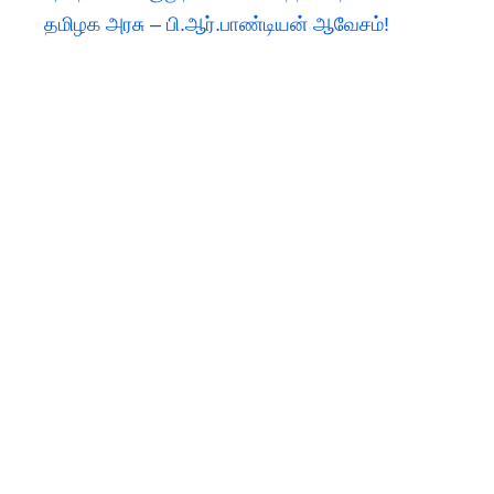
தமிழக அரசு – பி.ஆர்.பாண்டியன் ஆவேசம்!