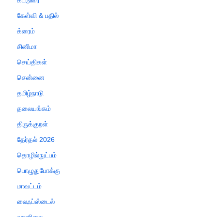
கேள்வி & பதில்
க்ரைம்
சினிமா
செய்திகள்
சென்னை
தமிழ்நாடு
தலையங்கம்
திருக்குறள்
தேர்தல் 2026
தொழில்நுட்பம்
பொழுதுபோக்கு
மாவட்டம்
லைஃப்ஸ்டைல்
வானிலை