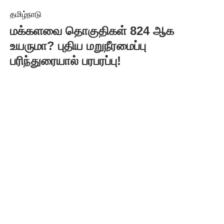
தமிழ்நாடு
மக்களவை தொகுதிகள் 824 ஆக
உயருமா? புதிய மறுநீரமைப்பு
பரிந்துரையால் பரபரப்பு!