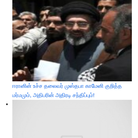
ஈரானின் உச்ச தலைவர் முஸ்தபா காமேனி குறித்த
மர்மமும், அதிபரின் அதிரடி சந்திப்பும்!