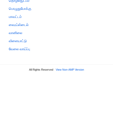
தொழில்நுட்பம்
பொழுதுபோக்கு
மாவட்டம்
லைஃப்ஸ்டைல்
வானிலை
விளையாட்டு
வேலை வாய்ப்பு
All Rights Reserved
View Non-AMP Version