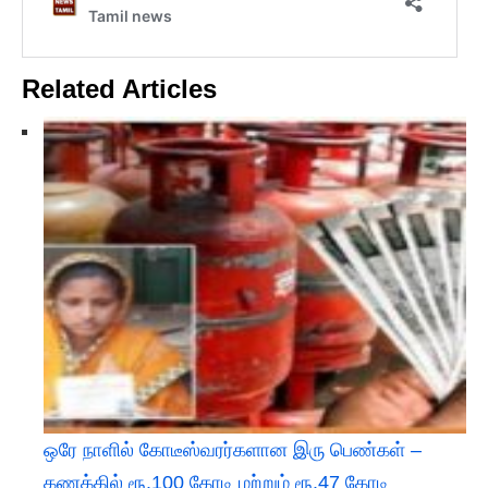
Related Articles
ஒரே நாளில் கோடீஸ்வரர்களான இரு பெண்கள் –
கணக்கில் ரூ.100 கோடி மற்றும் ரூ.47 கோடி