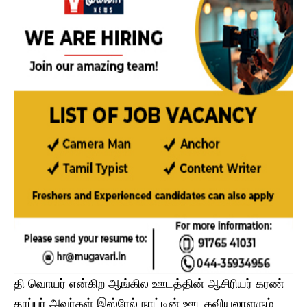
தி வொயர் என்கிற ஆங்கில ஊடத்தின் ஆசிரியர் கரண்
தாப்பர் அவர்கள் இஸ்ரேல் நாட்டின் ஊடகவியலாளரும்