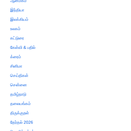
ஆன்மீகம்
இந்தியா
இலக்கியம்
உலகம்
கட்டுரை
கேள்வி & பதில்
க்ரைம்
சினிமா
செய்திகள்
சென்னை
தமிழ்நாடு
தலையங்கம்
திருக்குறள்
தேர்தல் 2026