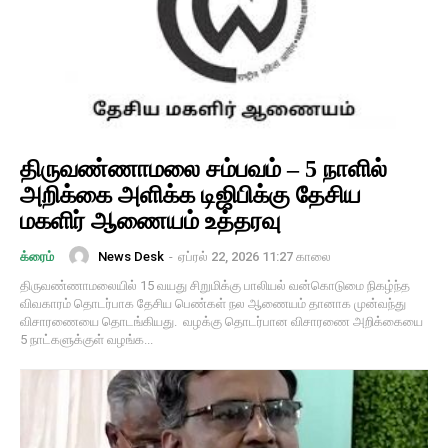
திருவண்ணாமலை சம்பவம் – 5 நாளில்
அறிக்கை அளிக்க டிஜிபிக்கு தேசிய
மகளிர் ஆணையம் உத்தரவு
News Desk
-
ஏப்ரல் 22, 2026 11:27 காலை
க்ரைம்
திருவண்ணாமலையில் 15 வயது சிறுமிக்கு பாலியல் வன்கொடுமை நிகழ்ந்த
விவகாரம் தொடர்பாக தேசிய பெண்கள் நல ஆணையம் தானாக முன்வந்து
விசாரணையை தொடங்கியது. வழக்கு தொடர்பான விசாரணை அறிக்கையை
5 நாட்களுக்குள் வழங்க...