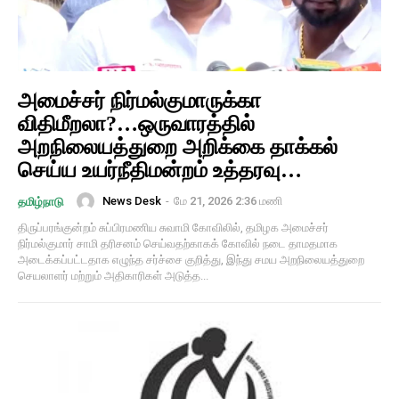
அமைச்சர் நிர்மல்குமாருக்கா
விதிமீறலா?…ஒருவாரத்தில்
அறநிலையத்துறை அறிக்கை தாக்கல்
செய்ய உயர்நீதிமன்றம் உத்தரவு…
News Desk
-
மே 21, 2026 2:36 மணி
தமிழ்நாடு
திருப்பரங்குன்றம் சுப்பிரமணிய சுவாமி கோவிலில், தமிழக அமைச்சர்
நிர்மல்குமார் சாமி தரிசனம் செய்வதற்காகக் கோவில் நடை தாமதமாக
அடைக்கப்பட்டதாக எழுந்த சர்ச்சை குறித்து, இந்து சமய அறநிலையத்துறை
செயலாளர் மற்றும் அதிகாரிகள் அடுத்த...