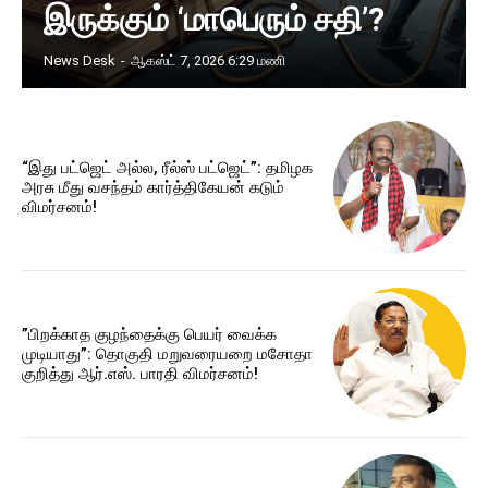
இருக்கும் ‘மாபெரும் சதி’?
News Desk
-
ஆகஸ்ட் 7, 2026 6:29 மணி
“இது பட்ஜெட் அல்ல, ரீல்ஸ் பட்ஜெட்”: தமிழக
அரசு மீது வசந்தம் கார்த்திகேயன் கடும்
விமர்சனம்!
​”பிறக்காத குழந்தைக்கு பெயர் வைக்க
முடியாது”: தொகுதி மறுவரையறை மசோதா
குறித்து ஆர்.எஸ். பாரதி விமர்சனம்!