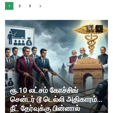
1
2
3
ரூ.10 லட்சம் கோச்சிங்
சென்டர் டூ டெல்லி அதிகாரம்…
நீட் தேர்வுக்கு பின்னால்