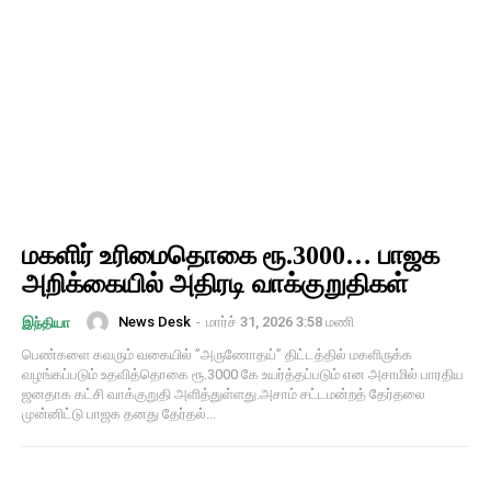
மகளிர் உரிமைதொகை ரூ.3000… பாஜக
அறிக்கையில் அதிரடி வாக்குறுதிகள்
News Desk
-
மார்ச் 31, 2026 3:58 மணி
இந்தியா
பெண்களை கவரும் வகையில் ”அருணோதய்” திட்டத்தில் மகளிருக்க
வழங்கப்படும் உதவித்தொகை ரூ.3000 கே உயர்த்தப்படும் என அசாமில் பாரதிய
ஜனதாக கட்சி வாக்குறுதி அளித்துள்ளது.அசாம் சட்டமன்றத் தேர்தலை
முன்னிட்டு பாஜக தனது தேர்தல்...