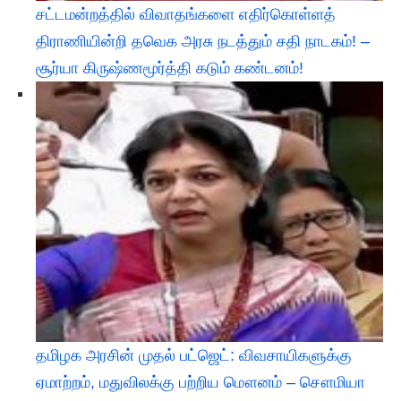
சட்டமன்றத்தில் விவாதங்களை எதிர்கொள்ளத்
திராணியின்றி தவெக அரசு நடத்தும் சதி நாடகம்! –
சூர்யா கிருஷ்ணமூர்த்தி கடும் கண்டனம்!
தமிழக அரசின் முதல் பட்ஜெட்: விவசாயிகளுக்கு
ஏமாற்றம், மதுவிலக்கு பற்றிய மௌனம் – சௌமியா