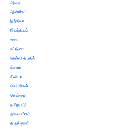
ஆவடி
ஆன்மீகம்
இந்தியா
இலக்கியம்
உலகம்
கட்டுரை
கேள்வி & பதில்
க்ரைம்
சினிமா
செய்திகள்
சென்னை
தமிழ்நாடு
தலையங்கம்
திருக்குறள்