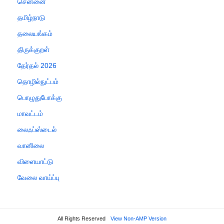
சென்னை
தமிழ்நாடு
தலையங்கம்
திருக்குறள்
தேர்தல் 2026
தொழில்நுட்பம்
பொழுதுபோக்கு
மாவட்டம்
லைஃப்ஸ்டைல்
வானிலை
விளையாட்டு
வேலை வாய்ப்பு
All Rights Reserved
View Non-AMP Version