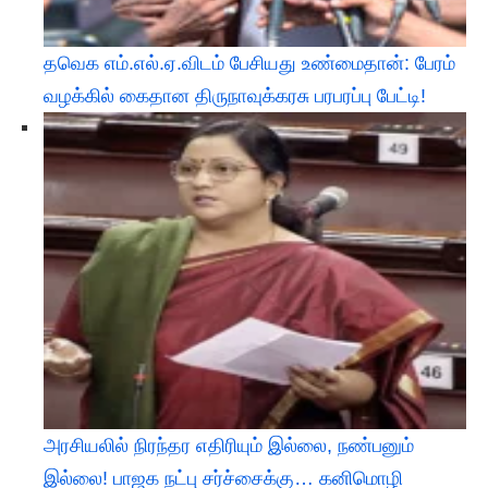
தவெக எம்.எல்.ஏ.விடம் பேசியது உண்மைதான்: பேரம்
வழக்கில் கைதான திருநாவுக்கரசு பரபரப்பு பேட்டி!
அரசியலில் நிரந்தர எதிரியும் இல்லை, நண்பனும்
இல்லை! பாஜக நட்பு சர்ச்சைக்கு… கனிமொழி