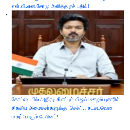
என்.வி.என்.சோமு அளித்த நச் பதில்!
கோட்டையில் அதிரடி கிளப்பும் விஜய்! ஊழல் புகாரில்
சிக்கிய அமைச்சர்களுக்கு ‘செக்’… சடசடவென
மாறப்போகும் கேபினட்!​