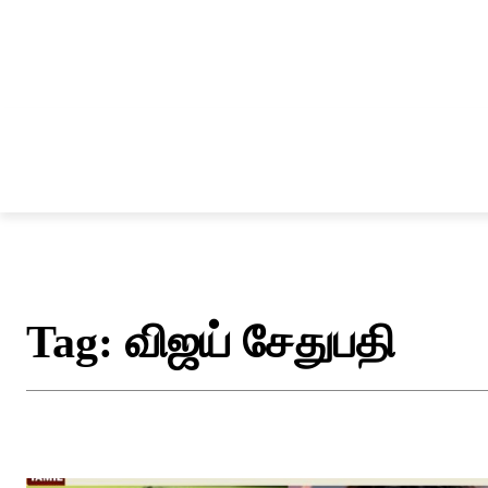
சென்னை
தமிழ்நாடு
ஆவடி
இ
Tag:
விஜய் சேதுபதி