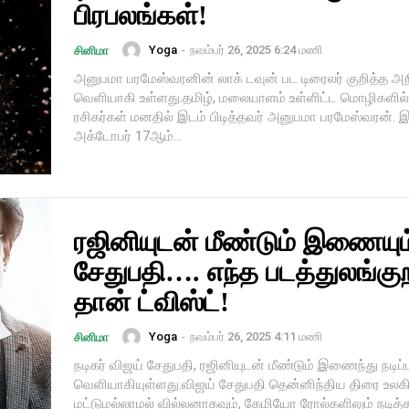
பிரபலங்கள்!
Yoga
-
நவம்பர் 26, 2025 6:24 மணி
சினிமா
அனுபமா பரமேஸ்வரனின் லாக் டவுன் பட டிரைலர் குறித்த அறி
வெளியாகி உள்ளது.தமிழ், மலையாளம் உள்ளிட்ட மொழிகளில் 
ரசிகர்கள் மனதில் இடம் பிடித்தவர் அனுபமா பரமேஸ்வரன். 
அக்டோபர் 17ஆம்...
ரஜினியுடன் மீண்டும் இணையும
சேதுபதி…. எந்த படத்துலங்கு
தான் ட்விஸ்ட்!
Yoga
-
நவம்பர் 26, 2025 4:11 மணி
சினிமா
நடிகர் விஜய் சேதுபதி, ரஜினியுடன் மீண்டும் இணைந்து நடி
வெளியாகியுள்ளது.விஜய் சேதுபதி தென்னிந்திய திரை உல
மட்டுமல்லாமல் வில்லனாகவும், கேமியோ ரோல்களிலும் நடித்த