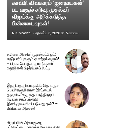
காவிரி விவகாரம் ‘ஜனநாயகன்’
பட வசூல் சரிவு: முதல்வர்
விஜய்க்கு அடுத்தடுத்த
பின்னடைவுகள்!
N K Moorthi
-
ஆகஸ்ட் 6, 2026 9:15 காலை
தவெக அரசின் முதல் பட்ஜெட்:
எதிர்பார்ப்புகளும் ஏமாற்றங்களும்!
– பிரபல பொருளாதார நிபுணர்
ரகுநந்தன் பிரத்யேகப் பேட்டி
இந்தியத் திரையுலகில் தொடரும்
பெண்களுக்கான இரட்டைத்
தரமும், சீதை கதாபாத்திரமும்:
நடிகை சாய் பல்லவி
இலக்குவைக்கப்படுவது ஏன்? –
விரிவான அலசல்!
விஜய்யின் அரைகுறை
பட்ஜெட்டை மறைக்கவே உதயநிதி