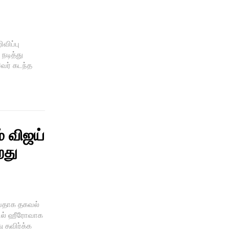
விப்பு
நடித்து
இவர் கடந்த
் விஜய்
றது
ப்பதாக தகவல்
கில் ஹீரோவாக
ு தவிர்க்க