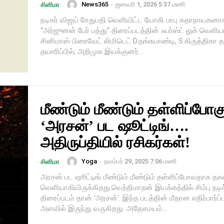
News365
-
ஜனவரி 1, 2026 5:37 மணி
சினிமா
நடிகர் விஜய் சேதுபதி வெளியிட்ட யோகி பாபு கதாநாயகனாக 
“அர்ஜுனன் பேர் பத்து“ திரைப்படத்தின் ஃபர்ஸ்ட் லுக் வெளி
சினிமாஸ் பிரைவேட் லிமிடெட் D.தங்கபாண்டி, S.கிருத்திகா 
தயாரிப்பில், அறிமுக இயக்குனர்...
மீண்டும் மீண்டும் தள்ளிப்போகு
‘அரசன்’ பட ஷூட்டிங்….
அதிருப்தியில் ரசிகர்கள்!
Yoga
-
நவம்பர் 29, 2025 7:06 மணி
சினிமா
அரசன் பட ஷூட்டிங் மீண்டும் மீண்டும் தள்ளிப்போவதாக தக
வெளியாகியிருக்கிறது.வெற்றிமாறன் இயக்கத்தில் சிம்பு நடி
திரைப்படம் தான் 'அரசன்'. இந்த படத்தின் மீதான எதிர்பார்ப்ப
அளவில் இருந்து வருகிறது. அதேசமயம்...