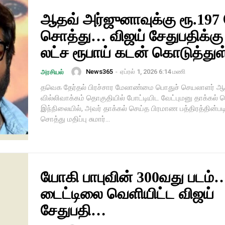
ஆதவ் அர்ஜுனாவுக்கு ரூ.197
சொத்து… விஜய் சேதுபதிக்கு
லட்ச ரூபாய் கடன் கொடுத்துள
News365
-
ஏப்ரல் 1, 2026 6:14 மணி
அரசியல்
தவெக தேர்தல் பிரச்சார மேலாண்மை பொதுச் செயலாளர் ஆ
வில்லிவாக்கம் தொகுதியில் போட்டியிட வேட்புமனு தாக்கல் ச
இந்நிலையில், அவர் தாக்கல் செய்த பிரமாண பத்திரத்தின்பட
சொத்து மதிப்பு சுமார்...
யோகி பாபுவின் 300வது படம்
டைட்டிலை வெளியிட்ட விஜய்
சேதுபதி…