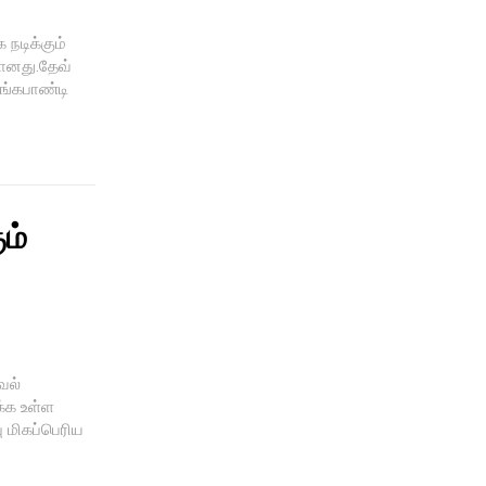
நடிக்கும்
யானது.தேவ்
தங்கபாண்டி
ம்
வல்
க்க உள்ள
ு மிகப்பெரிய