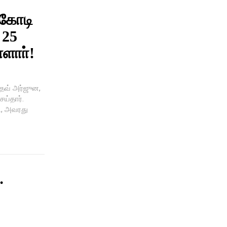
 கோடி
 25
்ளாா்!
தவ் அர்ஜுன,
ெய்தார்.
ி, அவரது
…