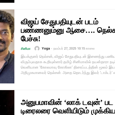
விஜய் சேதுபதியுடன் படம்
பண்ணனும்னு ஆசை…. நெல்ச
பேச்சு!
Yoga
-
நவம்பர் 27, 2025 10:15 காலை
சினிமா
இயக்குனர் நெல்சன், விஜய் சேதுபதியுடன் இணைந்து பணிய
விரும்புவதாக கூறியுள்ளார்.தமிழ் சினிமாவில் நயன்தாரா நடிப
வெளியான 'கோலமாவு கோகிலா' திரைப்படத்தின் மூலம் இய
அறிமுகமானவர் நெல்சன். அதை தொடர்ந்து இவர் 'டாக்டர்' எ
அனுபமாவின் ‘லாக் டவுன்’ பட
டிரைலரை வெளியிடும் முக்கி