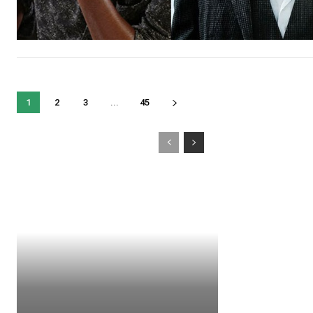
1
2
3
...
45