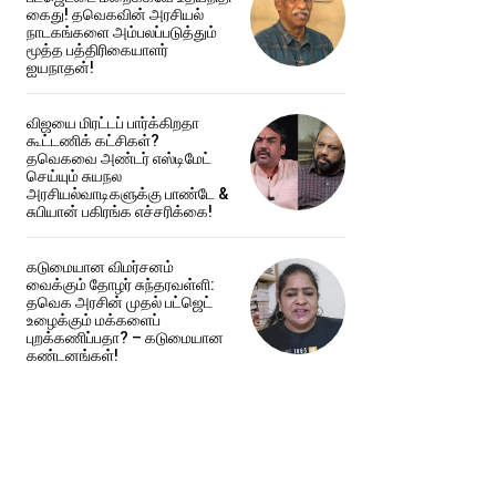
கைது! தவெகவின் அரசியல்
நாடகங்களை அம்பலப்படுத்தும்
மூத்த பத்திரிகையாளர்
ஐயநாதன்!
விஜயை மிரட்டப் பார்க்கிறதா
கூட்டணிக் கட்சிகள்?
தவெகவை அண்டர் எஸ்டிமேட்
செய்யும் சுயநல
அரசியல்வாடிகளுக்கு பாண்டே &
சுபியான் பகிரங்க எச்சரிக்கை!
கடுமையான விமர்சனம்
வைக்கும் தோழர் சுந்தரவள்ளி:
தவெக அரசின் முதல் பட்ஜெட்
உழைக்கும் மக்களைப்
புறக்கணிப்பதா? – கடுமையான
கண்டனங்கள்!