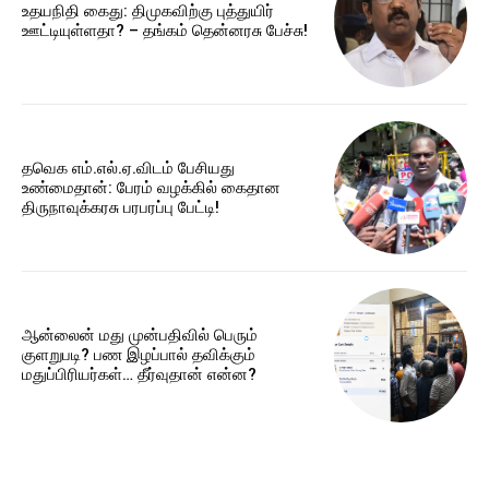
உதயநிதி கைது: திமுகவிற்கு புத்துயிர்
ஊட்டியுள்ளதா? – தங்கம் தென்னரசு பேச்சு!
தவெக எம்.எல்.ஏ.விடம் பேசியது
உண்மைதான்: பேரம் வழக்கில் கைதான
திருநாவுக்கரசு பரபரப்பு பேட்டி!
ஆன்லைன் மது முன்பதிவில் பெரும்
குளறுபடி? பண இழப்பால் தவிக்கும்
மதுப்பிரியர்கள்… தீர்வுதான் என்ன?