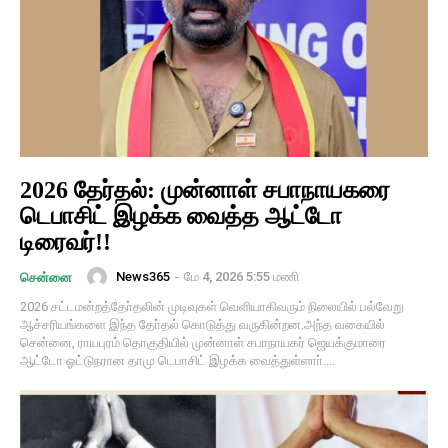
2026 தேர்தல்: முன்னாள் சபாநாயகரை
டெபாசிட் இழக்க வைத்த ஆட்டோ
டிரைவர்!!
News365
-
மே 4, 2026 5:55 மணி
சென்னை
2026 சட்டமன்றத்தோ்தலின் முடிவுகள் வெளியாகிவரும் நிலையில் பல்வேறு
ஆச்சரியங்களை இந்த தோ்தல் கொடுத்து வருகின்றன.அந்த வகையில்
சென்னை, ராயபுரம் தொகுதியில் முன்னாள் சபாநாயகர் ஜெயக்குமாரை
ஆட்டோ ஓட்டுநரான தாமு டெபாசிட் இழக்க வைத்துள்ளாா்....