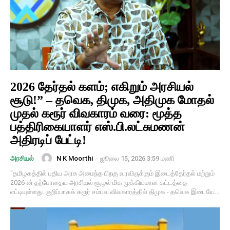
2026 தேர்தல் களம்; எகிறும் அரசியல்
சூடு!” – தவெக, திமுக, அதிமுக மோதல்
முதல் கரூர் விவகாரம் வரை: மூத்த
பத்திரிகையாளர் எஸ்.பி.லட்சுமணன்
அதிரடிப் பேட்டி!
N K Moorthi
-
ஜூலை 15, 2026 3:59 மணி
அரசியல்
"தமிழகத்தில் புதிய அரசு அமைந்த பிறகு வரவிருக்கும் இடைத்தேர்தல் மற்றும்
2026-ன் தற்போதைய அரசியல் சூழல் மிக முக்கியமான கட்டத்தை
எட்டியுள்ளது. குறிப்பாகக் கரூர் சம்பவ விவகாரத்தில் திமுக - தவெக இடையே...