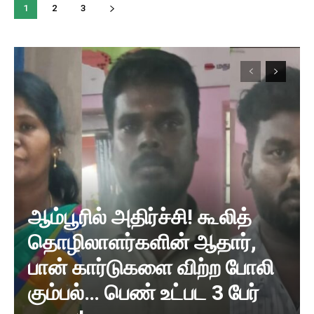
1
2
3
ஆம்பூரில் அதிர்ச்சி! கூலித்
தொழிலாளர்களின் ஆதார்,
பான் கார்டுகளை விற்ற போலி
கும்பல்… பெண் உட்பட 3 பேர்