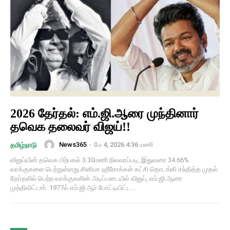
2026 தேர்தல்: எம்.ஜி.ஆரை முந்தினார்
தவெக தலைவர் விஜய்!!
News365
-
மே 4, 2026 4:36 மணி
தமிழ்நாடு
விஜய்யின் தவெக பிற்பகல் 3.30மணி நிலவரப்படி, இதுவரை 34.66%
வாக்குகளை பெற்றுள்ளது.சினிமா ஹீரோக்கள் கட்சி தொடங்கி சந்தித்த முதல்
தோ்தலில் பெற்ற வாக்குகளின் அடிப்படையில் விஜய், எம்.ஜி.ஆரை
முந்திவிட்டாா். 1977ல் எம்.ஜி.ஆா் போட்டியிட்ட...