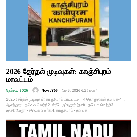
2026 தேர்தல் முடிவுகள்: காஞ்சிபுரம்
மாவட்டம்
News365
-
மே 5, 2026 6:29 மணி
தேர்தல் 2026
2026 தேர்தல் முடிவுகள்: காஞ்சிபுரம் மாவட்டம் – 4 தொகுதிகள் தவெக-41.
ஆலந்தூர் - தவெக வெற்றி2. ஸ்ரீபெரும்புதூர் (தனி - தவெக வெற்றி3.
உத்திரமேரூர் - தவெக வெற்றி4. காஞ்சிபுரம் - தவெக...