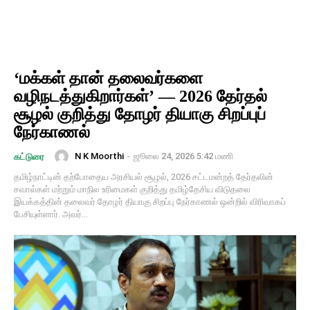
‘மக்கள் தான் தலைவர்களை
வழிநடத்துகிறார்கள்’ — 2026 தேர்தல்
சூழல் குறித்து தோழர் தியாகு சிறப்புப்
நேர்காணல்
N K Moorthi
-
ஜூலை 24, 2026 5:42 மணி
கட்டுரை
தமிழ்நாட்டின் தற்போதைய அரசியல் சூழல், 2026 சட்டமன்றத் தேர்தலின்
சவால்கள் மற்றும் மாநில உரிமைகள் குறித்து தமிழ்தேசிய விடுதலை
இயக்கத்தின் தலைவர் தோழர் தியாகு சிறப்பு நேர்காணல் ஒன்றில் விரிவாகப்
பேசியுள்ளார். அவர்...