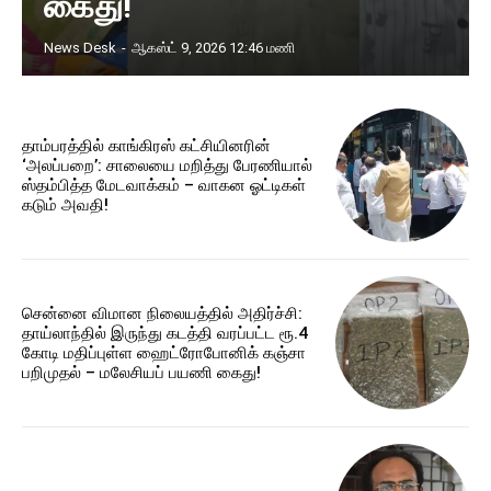
கைது!
News Desk
-
ஆகஸ்ட் 9, 2026 12:46 மணி
தாம்பரத்தில் காங்கிரஸ் கட்சியினரின்
‘அலப்பறை’: சாலையை மறித்து பேரணியால்
ஸ்தம்பித்த மேடவாக்கம் – வாகன ஓட்டிகள்
கடும் அவதி!
சென்னை விமான நிலையத்தில் அதிர்ச்சி:
தாய்லாந்தில் இருந்து கடத்தி வரப்பட்ட ரூ.4
கோடி மதிப்புள்ள ஹைட்ரோபோனிக் கஞ்சா
பறிமுதல் – மலேசியப் பயணி கைது!