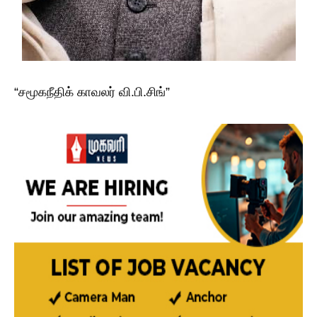
“சமூகநீதிக் காவலர் வி.பி.சிங்”