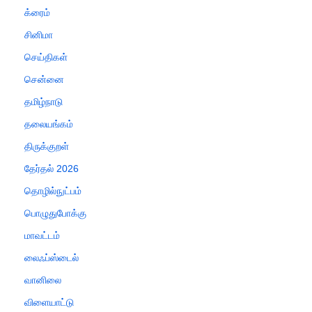
க்ரைம்
சினிமா
செய்திகள்
சென்னை
தமிழ்நாடு
தலையங்கம்
திருக்குறள்
தேர்தல் 2026
தொழில்நுட்பம்
பொழுதுபோக்கு
மாவட்டம்
லைஃப்ஸ்டைல்
வானிலை
விளையாட்டு