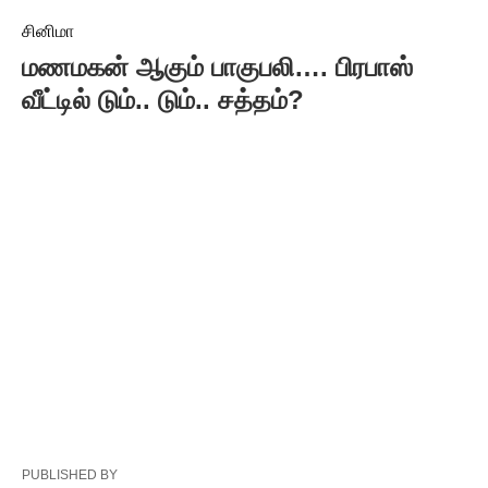
சினிமா
மணமகன் ஆகும் பாகுபலி…. பிரபாஸ்
வீட்டில் டும்.. டும்.. சத்தம்?
PUBLISHED BY