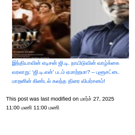
இந்தியாவின் எடிசன் ஜி.டி. நாயிடுவின் வாழ்க்கை
வரலாறு: ‘ஜி.டி.என்’ படம் ஏமாற்றமா? – புளூசட்டை
மாறனின் கிண்டல் கலந்த திரை விமர்சனம்!
This post was last modified on மார்ச் 27, 2025
11:00 மணி 11:00 மணி