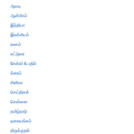
ஆவடி
ஆன்மீகம்
இந்தியா
இலக்கியம்
உலகம்
கட்டுரை
கேள்வி & பதில்
க்ரைம்
சினிமா
செய்திகள்
சென்னை
தமிழ்நாடு
தலையங்கம்
திருக்குறள்