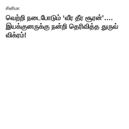
சினிமா
வெற்றி நடைபோடும் ‘வீர தீர சூரன்’….
இயக்குனருக்கு நன்றி தெரிவித்த துருவ்
விக்ரம்!