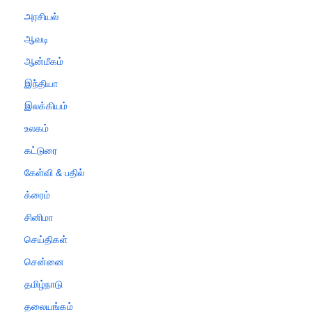
அரசியல்
ஆவடி
ஆன்மீகம்
இந்தியா
இலக்கியம்
உலகம்
கட்டுரை
கேள்வி & பதில்
க்ரைம்
சினிமா
செய்திகள்
சென்னை
தமிழ்நாடு
தலையங்கம்