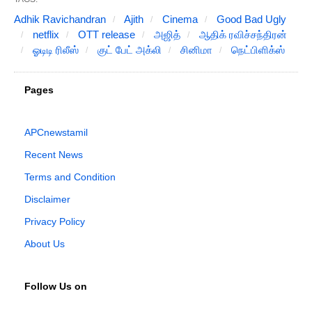
Adhik Ravichandran
Ajith
Cinema
Good Bad Ugly
netflix
OTT release
அஜித்
ஆதிக் ரவிச்சந்திரன்
ஓடிடி ரிலீஸ்
குட் பேட் அக்லி
சினிமா
நெட்பிளிக்ஸ்
Pages
APCnewstamil
Recent News
Terms and Condition
Disclaimer
Privacy Policy
About Us
Follow Us on