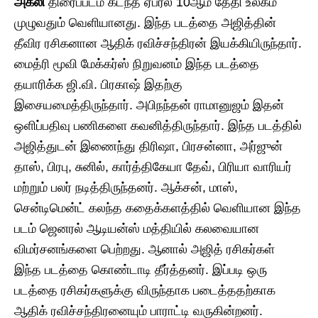
அக்லி
திரைப்படம் கடந்த ஏப்ரல் 10ஆம் தேதி உலகம்
முழுவதும் வெளியானது. இந்த படத்தை அஜித்தின்
தீவிர ரசிகனான ஆதிக் ரவிச்சந்திரன் இயக்கியிருந்தார்.
மைத்ரி மூவி மேக்கர்ஸ் நிறுவனம் இந்த படத்தை
தயாரிக்க ஜி.வி. பிரகாஷ் இதற்கு
இசையமைத்திருந்தார். அபிநந்தன் ராமானுஜம் இதன்
ஒளிப்பதிவு பணிகளை கவனித்திருந்தார். இந்த படத்தில்
அஜித்துடன் இணைந்து திரிஷா, பிரசன்னா, அர்ஜுன்
தாஸ், பிரபு, சுனில், கார்த்திகேயா தேவ், பிரியா வாரியர்
மற்றும் பலர் நடித்திருந்தனர். ஆக்சன், மாஸ்,
சென்டிமென்ட் கலந்த கதைக்களத்தில் வெளியான இந்த
படம் ஜெனரல் ஆடியன்ஸ் மத்தியில் கலவையான
விமர்சனங்களை பெற்றது. ஆனால் அஜித் ரசிகர்கள்
இந்த படத்தை கொண்டாடி தீர்த்தனர். இப்படி ஒரு
படத்தை ரசிகர்களுக்கு விருந்தாக படைத்ததற்காக
ஆதிக் ரவிச்சந்திரனையும் பாராட்டி வருகின்றனர்.