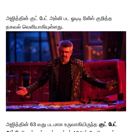
அஜித்தின் குட் பேட் அக்லி பட ஓடிடி ரிலீஸ் குறித்த
தகவல் வெளியாகியுள்ளது.
அஜித்தின் 63 வது படமாக உருவாகியிருந்த
குட் பேட்