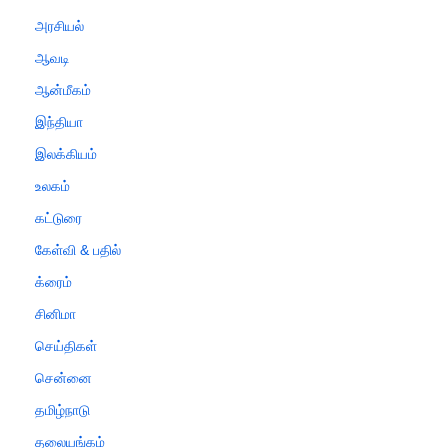
அரசியல்
ஆவடி
ஆன்மீகம்
இந்தியா
இலக்கியம்
உலகம்
கட்டுரை
கேள்வி & பதில்
க்ரைம்
சினிமா
செய்திகள்
சென்னை
தமிழ்நாடு
தலையங்கம்