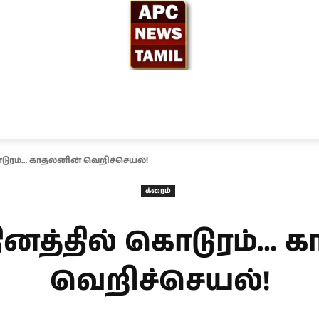
ந்தியா
உலகம்
அரசியல்
சினிமா
தேர்தல் 2026
ொடுரம்… காதலனின் வெறிச்செயல்!
க்ரைம்
தினத்தில் கொடுரம்… 
வெறிச்செயல்!