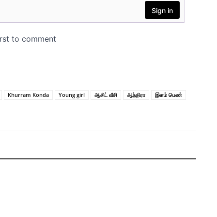
Khurram Konda
Young girl
ஆசிட் வீசி
ஆந்திரா
இளம் பெண்