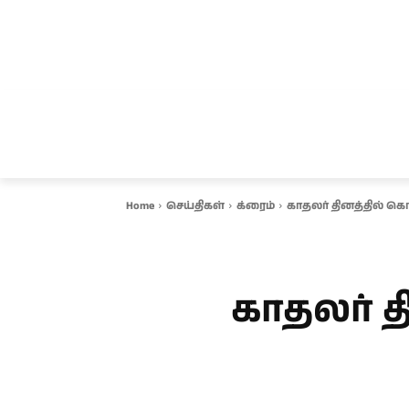
சென்னை
தமிழ்நாடு
ஆவடி
இ
Home
செய்திகள்
க்ரைம்
காதலர் தினத்தில் க
காதலர் 