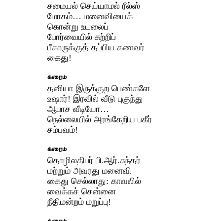
சமையல் செய்யாமல் ரீல்ஸ்
மோகம்… மனைவியைக்
கொன்று உடலைப்
போர்வையில் சுற்றிப்
பீகாருக்குத் தப்பிய கணவர்
கைது!
க்ரைம்
தனியா இருக்குற பெண்களே
உஷார்! இரவில் வீடு புகுந்து
ஆபாச வீடியோ…
நெல்லையில் அரங்கேறிய பகீர்
சம்பவம்!
க்ரைம்
தொழிலதிபர் பி.ஆர்.சுந்தர்
மற்றும் அவரது மனைவி
கைது செல்லாது: காவலில்
வைக்கச் சென்னை
நீதிமன்றம் மறுப்பு!