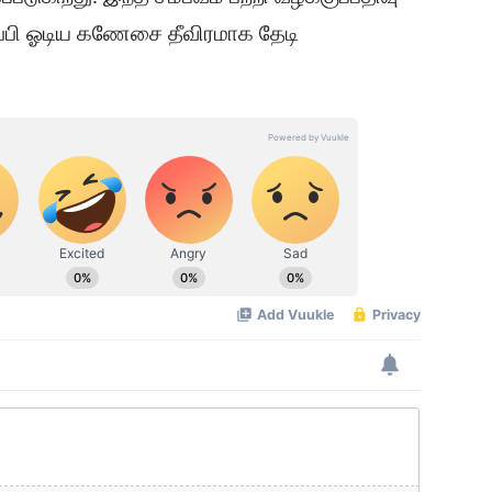
ப்பி ஓடிய கணேசை தீவிரமாக தேடி