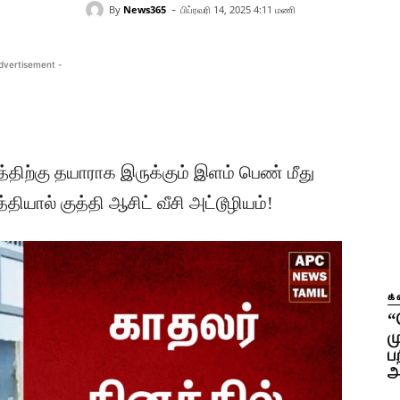
-
By
News365
பிப்ரவரி 14, 2025 4:11 மணி
dvertisement -
்திற்கு தயாராக இருக்கும் இளம் பெண் மீது
ியால் குத்தி ஆசிட் வீசி அட்டூழியம்!
க்
“
ம
ப
அ