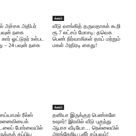
க்ரைம்
ல் அச்சக அதிபர்
வீடு வாங்கித் தருவதாகக் கூறி
5 பவுன் நகை
ரூ.7 லட்சம் மோசடி: தவெக
ார் ஓட்டுநர் உள்பட
பெண் நிர்வாகிகள் தாய் மற்றும்
து – 24 பவுன் நகை
மகள் அதிரடி கைது!
க்ரைம்
ய்யாமல் ரீல்ஸ்
தனியா இருக்குற பெண்களே
மனைவியைக்
உஷார்! இரவில் வீடு புகுந்து
டலைப் போர்வையில்
ஆபாச வீடியோ… நெல்லையில்
ாருக்குத் தப்பிய
அரங்கேறிய பகீர் சம்பவம்!