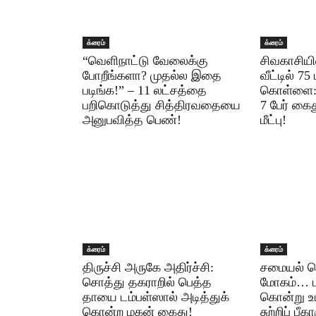
க்ரைம்
க்ரைம்
“வெளிநாட்டு வேலைக்கு
சிவகாசியி
போறீங்களா? முதல்ல இதை
வீட்டில் 7
படிங்க!” – 11 லட்சத்தை
கொள்ளை: க
பறிகொடுத்து சித்திரவதையை
7 பேர் கை
அனுபவித்த பெண்!
மீட்பு!
க்ரைம்
க்ரைம்
திருச்சி அருகே அதிர்ச்சி:
சமையல் செ
சொத்து தகராறில் பெத்த
மோகம்… 
தாயை டம்பள்ஸால் அடித்துக்
கொன்று உ
கொன்ற மகன் கைது!
சுற்றிப் பீக