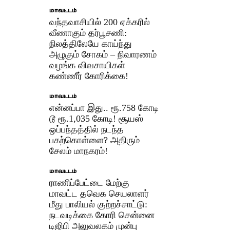
மாவட்டம்
வந்தவாசியில் 200 ஏக்கரில்
வீணாகும் தர்பூசணி:
நிலத்திலேயே காய்ந்து
அழுகும் சோகம் – நிவாரணம்
வழங்க விவசாயிகள்
கண்ணீர் கோரிக்கை!
மாவட்டம்
என்னப்பா இது.. ரூ.758 கோடி
டூ ரூ.1,035 கோடி! சூயஸ்
ஒப்பந்தத்தில் நடந்த
பகற்கொள்ளை? அதிரும்
சேலம் மாநகரம்!
மாவட்டம்
ராணிப்பேட்டை மேற்கு
மாவட்ட தவெக செயலாளர்
மீது பாலியல் குற்றச்சாட்டு:
நடவடிக்கை கோரி சென்னை
டிஜிபி அலுவலகம் முன்பு