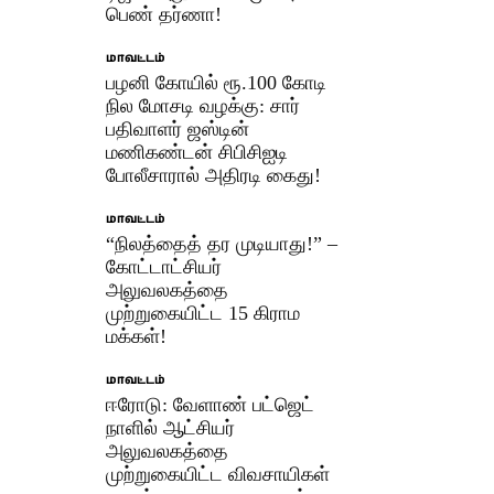
பெண் தர்ணா!
மாவட்டம்
பழனி கோயில் ரூ.100 கோடி
நில மோசடி வழக்கு: சார்
பதிவாளர் ஜஸ்டின்
மணிகண்டன் சிபிசிஐடி
போலீசாரால் அதிரடி கைது!
மாவட்டம்
“நிலத்தைத் தர முடியாது!” –
கோட்டாட்சியர்
அலுவலகத்தை
முற்றுகையிட்ட 15 கிராம
மக்கள்!
மாவட்டம்
ஈரோடு: வேளாண் பட்ஜெட்
நாளில் ஆட்சியர்
அலுவலகத்தை
முற்றுகையிட்ட விவசாயிகள்