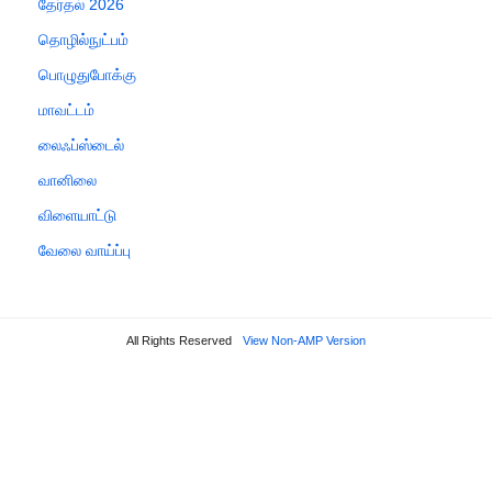
தேர்தல் 2026
தொழில்நுட்பம்
பொழுதுபோக்கு
மாவட்டம்
லைஃப்ஸ்டைல்
வானிலை
விளையாட்டு
வேலை வாய்ப்பு
All Rights Reserved
View Non-AMP Version