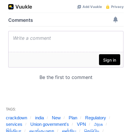
TAGS:
crackdown
india
New
Plan
Regulatory
services
Union government's
VPN
அரசு
இந்தியா
ஒழுங்குமுறை
ஒன்றிய
கெடுபிடி