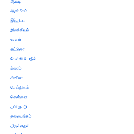
ஆவடி
ஆன்மீகம்
இந்தியா
இலக்கியம்
உலகம்
கட்டுரை
கேள்வி & பதில்
க்ரைம்
சினிமா
செய்திகள்
சென்னை
தமிழ்நாடு
தலையங்கம்
திருக்குறள்