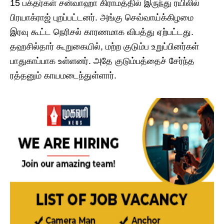
15 பக்தர்கள் சன்வாஹா கிராமத்தில் இருந்து ரயிலில்
பிரயாக்ராஜ் புறப்பட்டனர். அங்கு செவ்வாய்க்கிழமை
இரவு கூட்ட நெரிசல் காரணமாக விபத்து ஏற்பட்டது.
தஹசில்தார் கூறுகையில், மற்ற குடும்ப உறுப்பினர்கள்
பாதுகாப்பாக உள்ளனர். அதே குடும்பத்தைச் சேர்ந்த
ரத்தனும் காயமடைந்துள்ளார்.