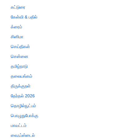
கட்டுரை
கேள்வி & பதில்
க்ரைம்
சினிமா
செய்திகள்
சென்னை
தமிழ்நாடு
தலையங்கம்
திருக்குறள்
தேர்தல் 2026
தொழில்நுட்பம்
பொழுதுபோக்கு
மாவட்டம்
லைஃப்ஸ்டைல்