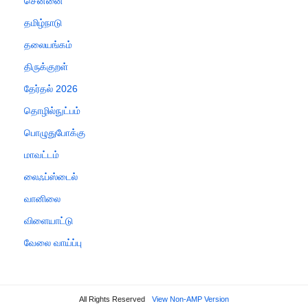
சென்னை
தமிழ்நாடு
தலையங்கம்
திருக்குறள்
தேர்தல் 2026
தொழில்நுட்பம்
பொழுதுபோக்கு
மாவட்டம்
லைஃப்ஸ்டைல்
வானிலை
விளையாட்டு
வேலை வாய்ப்பு
All Rights Reserved
View Non-AMP Version