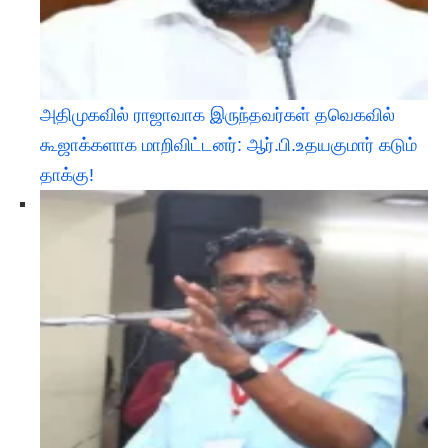
அதிமுகவில் ராஜாவாக இருந்தவர்கள் தவெகவில்
கூஜாக்களாக மாறிவிட்டனர்: ஆர்.பி.உதயகுமார் கடும்
தாக்கு!