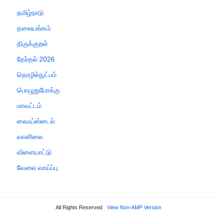
தமிழ்நாடு
தலையங்கம்
திருக்குறள்
தேர்தல் 2026
தொழில்நுட்பம்
பொழுதுபோக்கு
மாவட்டம்
லைஃப்ஸ்டைல்
வானிலை
விளையாட்டு
வேலை வாய்ப்பு
All Rights Reserved
View Non-AMP Version