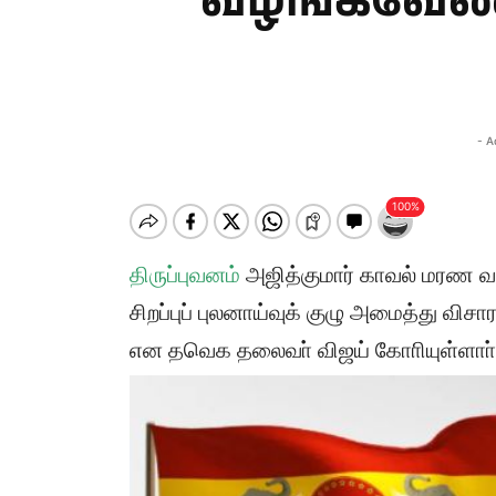
வழங்கவேண்
- A
திருப்புவனம்
அஜித்குமார் காவல் மரண வழக
சிறப்புப் புலனாய்வுக் குழு அமைத்து விச
என தவெக தலைவா் விஜய் கோாியுள்ளாா்