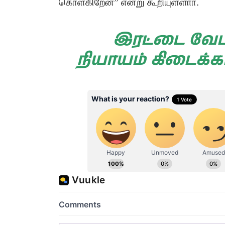
கொள்கிறேன்” என்று கூறியுள்ளாா்.
இரட்டை வேட 
நியாயம் கிடைக்