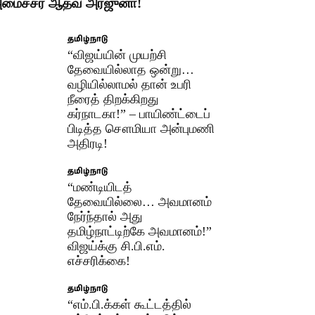
மைச்சர் ஆதவ் அர்ஜுனா!
தமிழ்நாடு
“விஜய்யின் முயற்சி
தேவையில்லாத ஒன்று…
வழியில்லாமல் தான் உபரி
நீரைத் திறக்கிறது
கர்நாடகா!” – பாயிண்ட்டைப்
பிடித்த சௌமியா அன்புமணி
அதிரடி!
தமிழ்நாடு
“மண்டியிடத்
தேவையில்லை… அவமானம்
நேர்ந்தால் அது
தமிழ்நாட்டிற்கே அவமானம்!”
விஜய்க்கு சி.பி.எம்.
எச்சரிக்கை!
தமிழ்நாடு
“எம்.பி.க்கள் கூட்டத்தில்