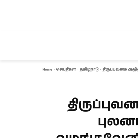
சென்னை
தமிழ்நாடு
ஆவடி
இ
Home
செய்திகள்
தமிழ்நாடு
திருப்புவனம் அஜி
திருப்புவன
புலனாய