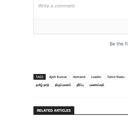
TAGS
Ajith Kumar
demand
Leader
Tamil Nadu
தமிழ் நாடு
திருப்புவனம்
தீர்ப்பு
புலனாய்வுக்
RELATED ARTICLES