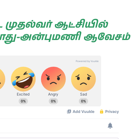
முதல்வர் ஆட்சியில்
காது-அன்புமணி ஆவேசம்