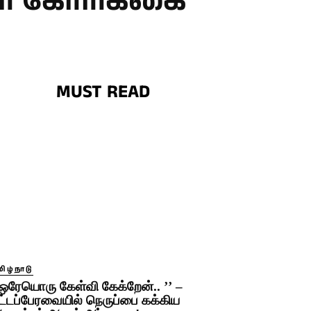
் கோரிக்கை
MUST READ
ிழ்நாடு
‘ஒரேயொரு கேள்வி கேக்றேன்.. ’’ –
ட்டப்பேரவையில் நெருப்பை கக்கிய