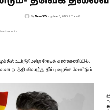
டும்- தவெக தலைவர
-
By
News365
ஜூலை 1, 2025 1:01 மணி
dvertisement -
்கில் உயர்நீதிமன்ற நேரடிக் கண்காணிப்பில்,
ாரணை நடத்தி விரைந்து தீர்ப்பு வழங்க வேண்டும்
.
தம
‘
ச