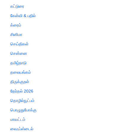
கட்டுரை
கேள்வி & பதில்
க்ரைம்
சினிமா
செய்திகள்
சென்னை
தமிழ்நாடு
தலையங்கம்
திருக்குறள்
தேர்தல் 2026
தொழில்நுட்பம்
பொழுதுபோக்கு
மாவட்டம்
லைஃப்ஸ்டைல்