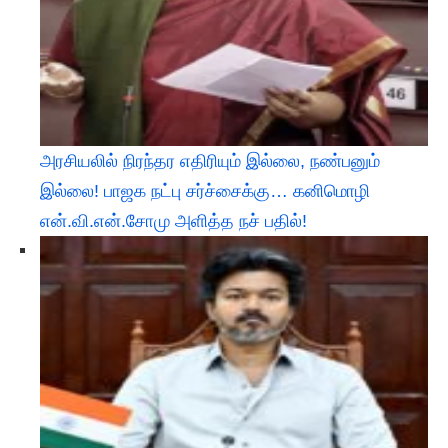
அரசியலில் நிரந்தர எதிரியும் இல்லை, நண்பனும்
இல்லை! பாஜக நட்பு சர்ச்சைக்கு… கனிமொழி
என்.வி.என்.சோமு அளித்த நச் பதில்!