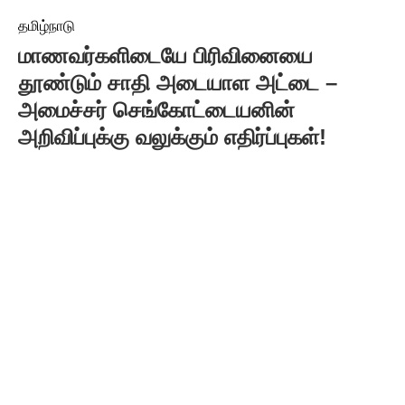
தமிழ்நாடு
மாணவர்களிடையே பிரிவினையை
தூண்டும் சாதி அடையாள அட்டை –
அமைச்சர் செங்கோட்டையனின்
அறிவிப்புக்கு வலுக்கும் எதிர்ப்புகள்!