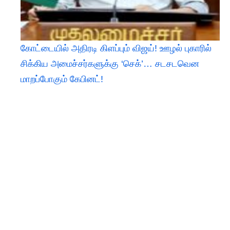
கோட்டையில் அதிரடி கிளப்பும் விஜய்! ஊழல் புகாரில்
சிக்கிய அமைச்சர்களுக்கு ‘செக்’… சடசடவென
மாறப்போகும் கேபினட்!​