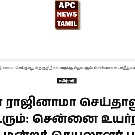
ந்தியா
உலகம்
அரசியல்
சினிமா
தேர்தல் 2026
ராஜினாமா செய்தாலும் தகுதி நீக்க வழக்கு தொடரும்: சென்னை உயர்நீதிமன
தமிழ்நாடு
ள் ராஜினாமா செய்தாலு
ும்: சென்னை உயர்நீ