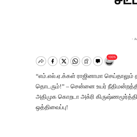
சட்
- A
“எம்.எல்.ஏ.க்கள் ராஜினாமா செய்தாலும்
தொடரும்!” – சென்னை உயர் நீதிமன்றத்தில
அதிமுக கொறடா அக்ரி கிருஷ்ணமூர்த்தி
ஒத்திவைப்பு!