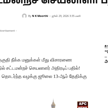
டமன்றச் செயலாளர் ப
-
By
N K Moorthi
ஜூன் 29, 2026 3:35 மணி
dvertisement -
தம
“
–
 தகுதி நீக்க மனுக்கள் மீது விசாரணை
அ
் சட்டமன்றச் செயலாளர் அதிரடிப் பதில்! ​
 தொடர்ந்த வழக்கு ஜூலை 13-ஆம் தேதிக்கு