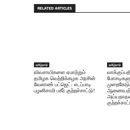
RELATED ARTICLES
தமிழ்நாடு
தமிழ்நாடு
விவசாயிகளை ஏமாற்றும்
வாக்குப்பத
தமிழக வெற்றிக்கழக அரசின்
மோசடிகளும
வேளாண் பட்ஜெட்: எடப்பாடி
முறைகேடுக
பழனிசாமி பகீர் குற்றச்சாட்டு!
ஆணையத்த
அய்யநாதனி
குற்றச்சாட