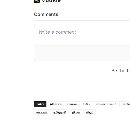
TAGS
Alliance
Claims
DMK
Government
parti
கூட்டணி
தமிழ்நாடு
திமுக
விஜய்