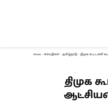
சென்னை
தமிழ்நாடு
ஆவடி
இ
Home
செய்திகள்
தமிழ்நாடு
திமுக கூட்டணி க
திமுக க
ஆட்சிய