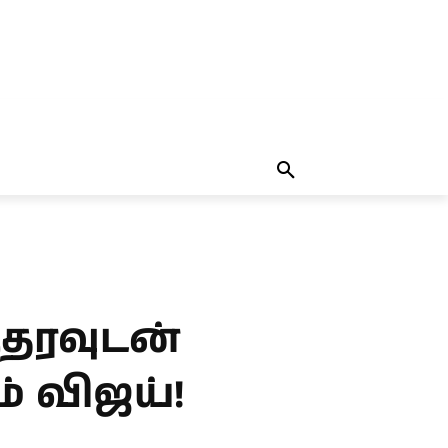
தலையங்கம்
MORE
MORE
ஆதரவுடன்
 விஜய்!