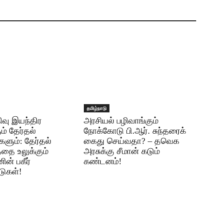
தமிழ்நாடு
ிவு இயந்திர
அரசியல் பழிவாங்கும்
் தேர்தல்
நோக்கோடு பி.ஆர். சுந்தரைக்
ளும்: தேர்தல்
கைது செய்வதா? – தவெக
ை உலுக்கும்
அரசுக்கு சீமான் கடும்
ன் பகீர்
கண்டனம்!
்டுகள்!