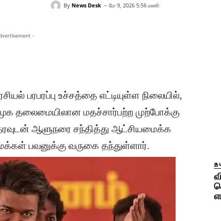
-
By
News Desk
மே 9, 2026 5:56 மணி
dvertisement -
ியல் பரபரப்பு உச்சத்தை எட்டியுள்ள நிலையில்,
முக தலைமையிலான மதச்சார்பற்ற முற்போக்கு
தரவுடன் ஆளுநரை சந்தித்து ஆட்சியமைக்க
க்கள் பவனுக்கு வருகை தந்துள்ளார்.
தம
வ
வ
எ