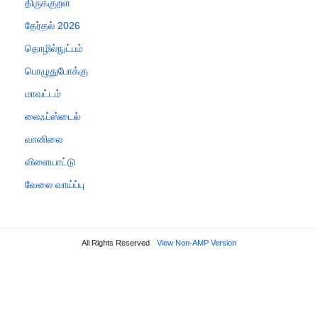
திருக்குறள்
தேர்தல் 2026
தொழில்நுட்பம்
பொழுதுபோக்கு
மாவட்டம்
லைஃப்ஸ்டைல்
வானிலை
விளையாட்டு
வேலை வாய்ப்பு
All Rights Reserved
View Non-AMP Version