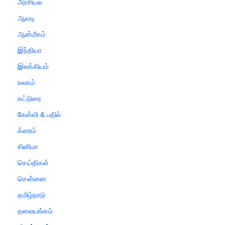
அரசியல்
ஆவடி
ஆன்மீகம்
இந்தியா
இலக்கியம்
உலகம்
கட்டுரை
கேள்வி & பதில்
க்ரைம்
சினிமா
செய்திகள்
சென்னை
தமிழ்நாடு
தலையங்கம்