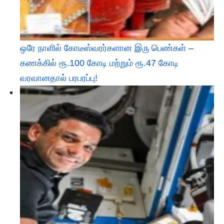
ஒரே நாளில் கோடீஸ்வரர்களான இரு பெண்கள் –
கணக்கில் ரூ.100 கோடி மற்றும் ரூ.47 கோடி
வரவானதால் பரபரப்பு!