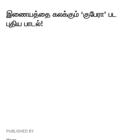
இணையத்தை கலக்கும் ‘குபேரா’ பட
புதிய பாடல்!
PUBLISHED BY