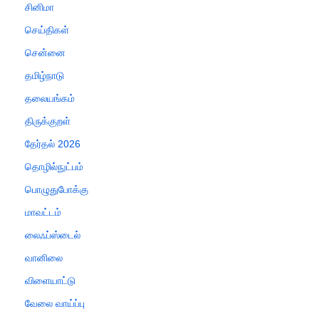
சினிமா
செய்திகள்
சென்னை
தமிழ்நாடு
தலையங்கம்
திருக்குறள்
தேர்தல் 2026
தொழில்நுட்பம்
பொழுதுபோக்கு
மாவட்டம்
லைஃப்ஸ்டைல்
வானிலை
விளையாட்டு
வேலை வாய்ப்பு