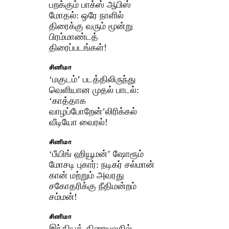
பறக்கும் பாக்ஸ் ஆபிஸ்
மோதல்: ஒரே நாளில்
திரைக்கு வரும் மூன்று
பிரம்மாண்டத்
திரைப்படங்கள்!
சினிமா
‘மகுடம்’ படத்திலிருந்து
வெளியான முதல் பாடல்:
‘காத்தாக
வாழப்போறேன்’லிரிக்கல்
வீடியோ வைரல்!
சினிமா
‘பீயிங் ஹியூமன்’ ஷோரூம்
மோசடி புகார்: நடிகர் சல்மான்
கான் மற்றும் அவரது
சகோதரிக்கு நீதிமன்றம்
சம்மன்!
சினிமா
இந்தியத் திரையுலகில்