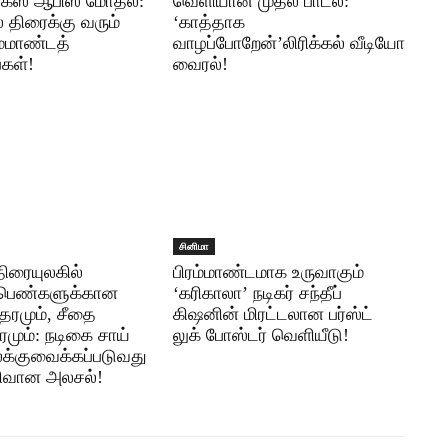
பாக்ஸ் ஆபிஸ் மோதல்:
வெளியான முதல் பாடல்:
் திரைக்கு வரும்
‘காத்தாக
ம்மாண்டத்
வாழப்போறேன்’லிரிக்கல் வீடியோ
்கள்!
வைரல்!
சினிமா
திரையுலகில்
பிரம்மாண்டமாக உருவாகும்
பெண்களுக்கான
‘கரிகாலா’ நடிகர் சந்தீப்
தரமும், சீதை
கிஷனின் மிரட்டலான பர்ஸ்ட்
ரமும்: நடிகை சாய்
லுக் போஸ்டர் வெளியீடு!
க்குவைக்கப்படுவது
ரிவான அலசல்!