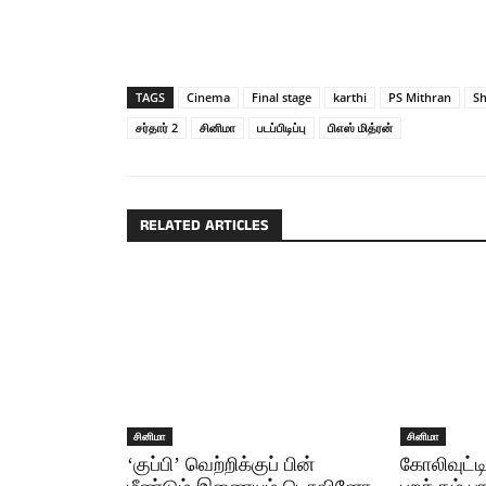
TAGS
Cinema
Final stage
karthi
PS Mithran
Sh
சர்தார் 2
சினிமா
படப்பிடிப்பு
பிஎஸ் மித்ரன்
RELATED ARTICLES
சினிமா
சினிமா
‘குப்பி’ வெற்றிக்குப் பின்
கோலிவுட்ட