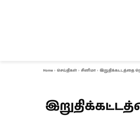
சென்னை
தமிழ்நாடு
ஆவடி
இ
Home
செய்திகள்
சினிமா
இறுதிக்கட்டத்தை நெருங
இறுதிக்கட்டத்த