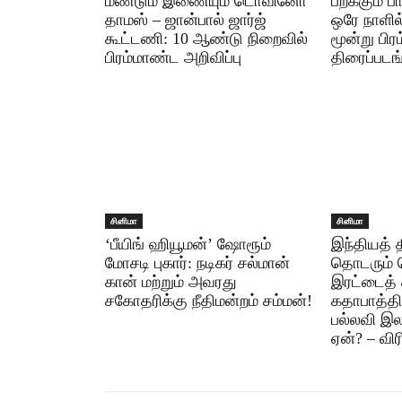
மீண்டும் இணையும் டொவினோ
பறக்கும் 
தாமஸ் – ஜான்பால் ஜார்ஜ்
ஒரே நாளில
கூட்டணி: 10 ஆண்டு நிறைவில்
மூன்று பிர
பிரம்மாண்ட அறிவிப்பு
திரைப்படங
சினிமா
சினிமா
‘பீயிங் ஹியூமன்’ ஷோரூம்
இந்தியத் 
மோசடி புகார்: நடிகர் சல்மான்
தொடரும் 
கான் மற்றும் அவரது
இரட்டைத் 
சகோதரிக்கு நீதிமன்றம் சம்மன்!
கதாபாத்தி
பல்லவி இல
ஏன்? – வி