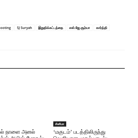
ooting
SJ Suryah
இறுதிக்கட்டத்தை
எஸ்.ஜே.சூர்யா
கார்த்தி
சினிமா
ில் நாளை அனல்
‘மகுடம்’ படத்திலிருந்து