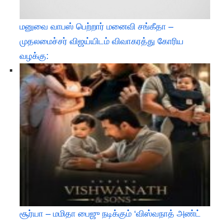
மனுவை வாபஸ் பெற்றார் மனைவி சங்கீதா –
முதலமைச்சர் விஜய்யிடம் விவாகரத்து கோரிய
வழக்கு:
சூர்யா – மமிதா பைஜு நடிக்கும் ‘விஸ்வநாத் அண்ட்