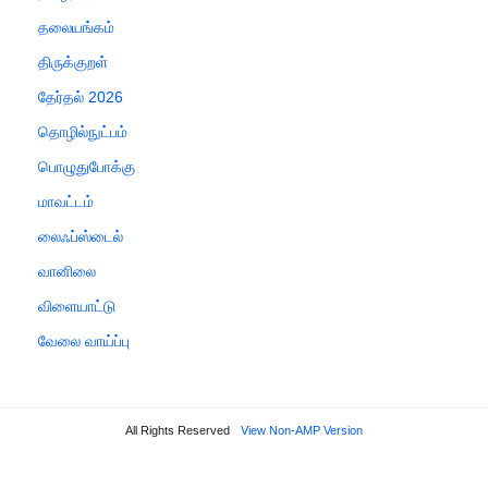
தலையங்கம்
திருக்குறள்
தேர்தல் 2026
தொழில்நுட்பம்
பொழுதுபோக்கு
மாவட்டம்
லைஃப்ஸ்டைல்
வானிலை
விளையாட்டு
வேலை வாய்ப்பு
All Rights Reserved
View Non-AMP Version