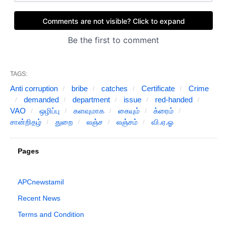
TAGS:
Anti corruption
bribe
catches
Certificate
Crime
demanded
department
issue
red-handed
VAO
ஒழிப்பு
களவுமாக
கையும்
க்ரைம்
சான்றிதழ்
துறை
லஞ்ச
லஞ்சம்
வி.ஏ.ஓ
Pages
APCnewstamil
Recent News
Terms and Condition