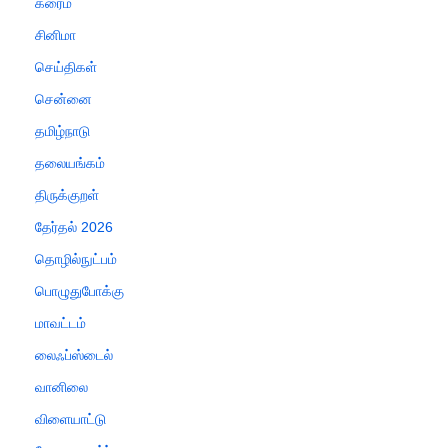
க்ரைம்
சினிமா
செய்திகள்
சென்னை
தமிழ்நாடு
தலையங்கம்
திருக்குறள்
தேர்தல் 2026
தொழில்நுட்பம்
பொழுதுபோக்கு
மாவட்டம்
லைஃப்ஸ்டைல்
வானிலை
விளையாட்டு