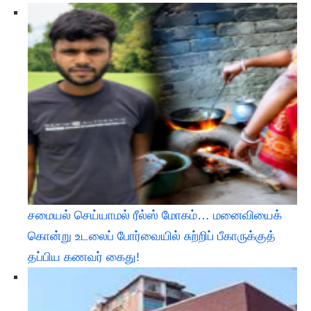
சமையல் செய்யாமல் ரீல்ஸ் மோகம்… மனைவியைக்
கொன்று உடலைப் போர்வையில் சுற்றிப் பீகாருக்குத்
தப்பிய கணவர் கைது!