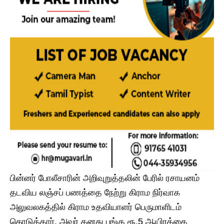
பின்னர் போலீசாரின் அறிவுறுத்தலின் பேரில் ரசாயனம்
தடவிய லஞ்சப் பணத்தை நேற்று கிராம நிர்வாக
அலுவலகத்தில் கிராம உதவியாளர் பெருமாளிடம்
கொடுத்தார். அவர் தனது பங்கு ரூ.5 ஆயிரத்தை