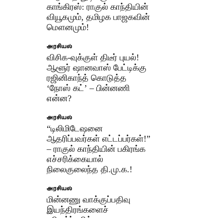
காங்கிரஸ்: ராகுல் காந்தியின்
வியூகமும், தமிழக பாஜகவின்
மௌனமும்!
அரசியல்
விசிக-வுக்குள் திடீர் புயல்!
ஆளூர் ஷானவாஸ் பேட்டிக்கு
ரஜினிகாந்த் கொடுத்த
‘நோஸ் கட்’ – பின்னணி
என்ன?
அரசியல்
“டிலிமிடேஷனை
ஆதரிப்பவர்கள் எட்டப்பர்கள்!”
– ராகுல் காந்தியின் பகிரங்க
எச்சரிக்கையால்
நிலைகுலைந்த தி.மு.க.!​
அரசியல்
மின்னணு வாக்குப்பதிவு
இயந்திரங்களைச்