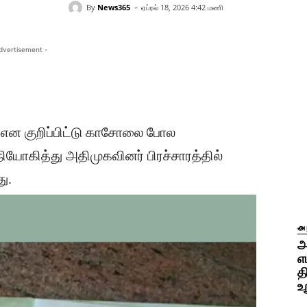
-
By
News365
ஏப்ரல் 18, 2026 4:42 மணி
dvertisement -
00 என குறிப்பிட்டு காசோலை போல
நியோகித்து அதிமுகவினர் பிரச்சாரத்தில்
ு.
அ
அ
எ
த
உ