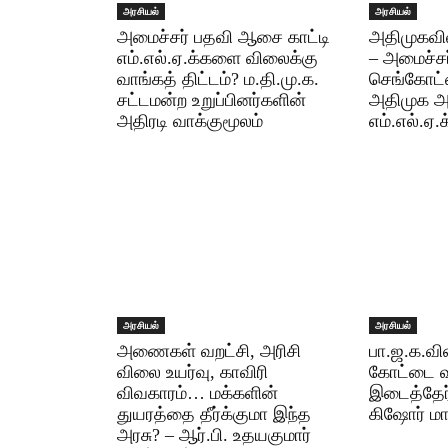
அரசியல்
அரசியல்
அமைச்சர் பதவி ஆசை காட்டி
அதிமுகவில
எம்.எல்.ஏ.க்களை விலைக்கு
– அமைச்சர
வாங்கத் திட்டம்? ம.தி.மு.க.
செங்கோட்
சட்டமன்ற உறுப்பினர்களின்
அதிமுக அத
அதிரடி வாக்குமூலம்
எம்.எல்.ஏ.க
அரசியல்
அரசியல்
அணைகள் வறட்சி, அரிசி
பா.ஜ.க.வி
விலை உயர்வு, காவிரி
கோட்டை வீழ
விவகாரம்… மக்களின்
இடைத்தேர்
துயரத்தை தீர்க்குமா இந்த
கிஷோர் மா
அரசு? – ஆர்.பி. உதயகுமார்