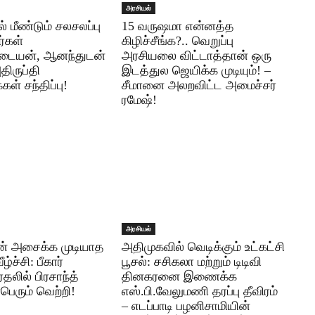
அரசியல்
் மீண்டும் சலசலப்பு
15 வருஷமா என்னத்த
்கள்
கிழிச்சீங்க?.. வெறுப்பு
டையன், ஆனந்துடன்
அரசியலை விட்டாத்தான் ஒரு
ிருப்தி
இடத்துல ஜெயிக்க முடியும்! –
்கள் சந்திப்பு!
சீமானை அலறவிட்ட அமைச்சர்
ரமேஷ்!
அரசியல்
ன் அசைக்க முடியாத
அதிமுகவில் வெடிக்கும் உட்கட்சி
்ச்சி: பீகார்
பூசல்: சசிகலா மற்றும் டிடிவி
தலில் பிரசாந்த்
தினகரனை இணைக்க
பெரும் வெற்றி!
எஸ்.பி.வேலுமணி தரப்பு தீவிரம்
– எடப்பாடி பழனிசாமியின்