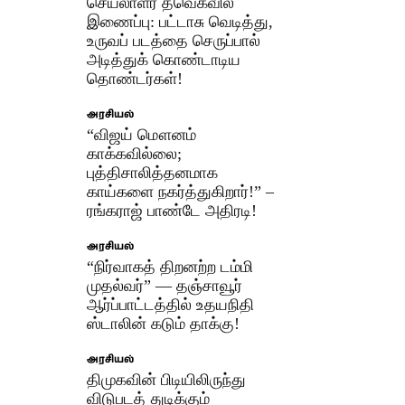
செயலாளர் தவெகவில்
இணைப்பு: பட்டாசு வெடித்து,
உருவப் படத்தை செருப்பால்
அடித்துக் கொண்டாடிய
தொண்டர்கள்!
அரசியல்
“விஜய் மௌனம்
காக்கவில்லை;
புத்திசாலித்தனமாக
காய்களை நகர்த்துகிறார்!” –
ரங்கராஜ் பாண்டே அதிரடி!
அரசியல்
“நிர்வாகத் திறனற்ற டம்மி
முதல்வர்” — தஞ்சாவூர்
ஆர்ப்பாட்டத்தில் உதயநிதி
ஸ்டாலின் கடும் தாக்கு!
அரசியல்
திமுகவின் பிடியிலிருந்து
விடுபடத் துடிக்கும்