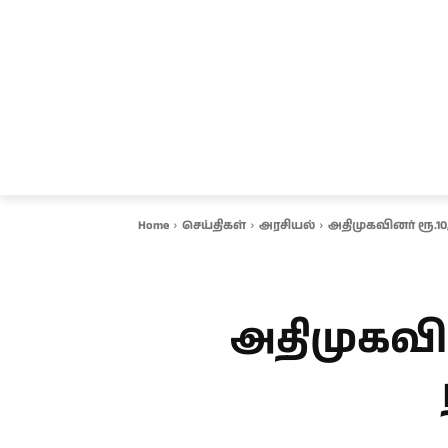
சென்னை
தமிழ்நாடு
ஆவடி
இ
Home
செய்திகள்
அரசியல்
அதிமுகவினர் ரூ.10,
அதிமுகவின