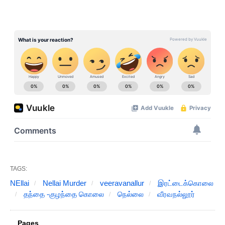
Show comments
TAGS:
NEllai
Nellai Murder
veeravanallur
இரட்டைக்கொலை
தந்தை -குழந்தை கொலை
நெல்லை
வீரவநல்லூர்
Pages