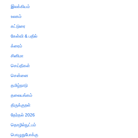
இலக்கியம்
உலகம்
கட்டுரை
கேள்வி & பதில்
க்ரைம்
சினிமா
செய்திகள்
சென்னை
தமிழ்நாடு
தலையங்கம்
திருக்குறள்
தேர்தல் 2026
தொழில்நுட்பம்
பொழுதுபோக்கு