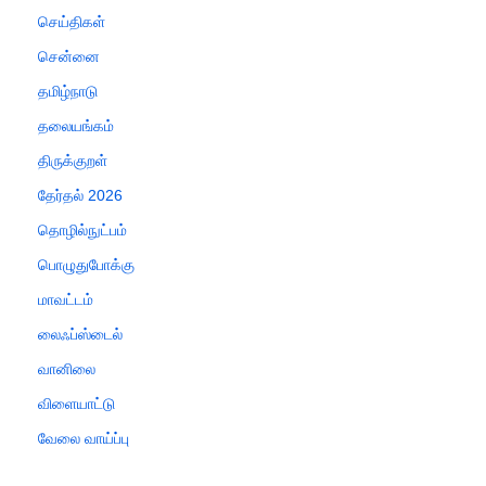
செய்திகள்
சென்னை
தமிழ்நாடு
தலையங்கம்
திருக்குறள்
தேர்தல் 2026
தொழில்நுட்பம்
பொழுதுபோக்கு
மாவட்டம்
லைஃப்ஸ்டைல்
வானிலை
விளையாட்டு
வேலை வாய்ப்பு