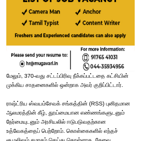
மேலும், 370-வது சட்டப்பிரிவு நீக்கப்பட்டதை கட்சியின்
முக்கிய சாதனைகளில் ஒன்றாக அவர் குறிப்பிட்டார்.
ராஷ்ட்ரிய ஸ்வயம்சேவக் சங்கத்தின் (RSS) புனிதமான
ஆலமரத்தின் கீழ், தூய்மையான எண்ணங்களுடனும்
நேர்மையுடனும் அரசியலில் ஈடுபடுவதற்கான
உத்வேகத்தைப் பெற்றோம். கொள்கைகளில் எந்தச்
சூழலிலும் சமரசம் செய்து கொள்ளாத, சேவை