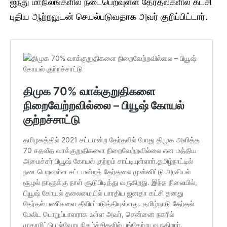
ஐந்து மாநிலங்களில் நடைபெறவுள்ள தேர்தல்களில் கட்சி
புதிய ஆற்றலுடன் செயல்படுவதாக அவர் குறிப்பிட்டார்.