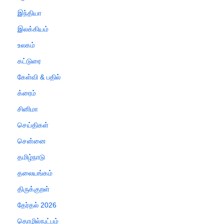
இந்தியா
இலக்கியம்
உலகம்
கட்டுரை
கேள்வி & பதில்
க்ரைம்
சினிமா
செய்திகள்
சென்னை
தமிழ்நாடு
தலையங்கம்
திருக்குறள்
தேர்தல் 2026
தொழில்நுட்பம்