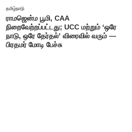
தமிழ்நாடு
ராமஜென்ம பூமி, CAA
நிறைவேற்றப்பட்டது; UCC மற்றும் ‘ஒரே
நாடு, ஒரே தேர்தல்’ விரைவில் வரும் —
பிரதமர் மோடி பேச்சு