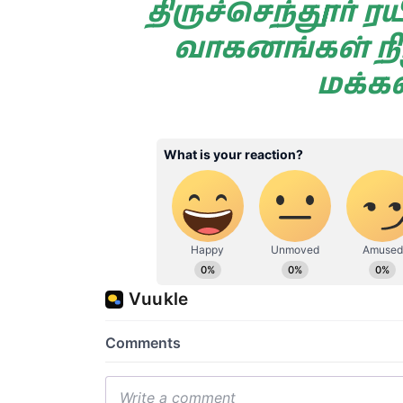
திருச்செந்தூர் 
வாகனங்கள் நி
மக்க