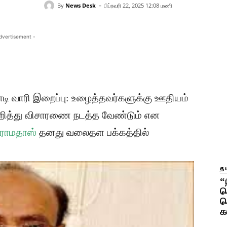
-
By
News Desk
பிப்ரவரி 22, 2025 12:08 மணி
dvertisement -
ி வாரி இறைப்பு: உழைத்தவர்களுக்கு ஊதியம்
றித்து விசாரணை நடத்த வேண்டும் என
ராமதாஸ்
தனது வலைதள பக்கத்தில்
தம
“
த
ச
க