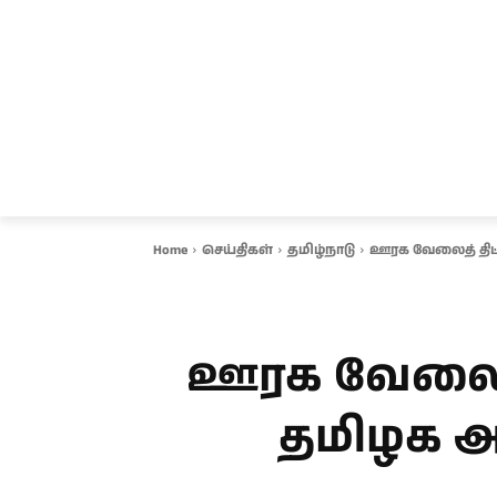
சென்னை
தமிழ்நாடு
ஆவடி
இ
Home
செய்திகள்
தமிழ்நாடு
ஊரக வேலைத் திட்
ஊரக வேலைத் 
தமிழக அர