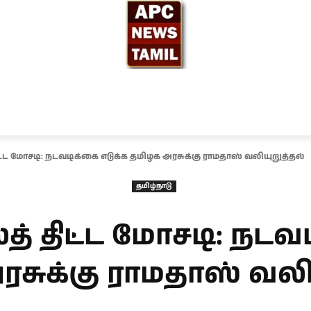
ந்தியா
உலகம்
அரசியல்
சினிமா
தேர்தல் 2026
ட மோசடி: நடவடிக்கை எடுக்க தமிழக அரசுக்கு ராமதாஸ் வலியுறுத்தல்
தமிழ்நாடு
திட்ட மோசடி: நடவட
சுக்கு ராமதாஸ் வலி