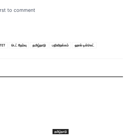
TET
டெட் தேர்வு
தமிழ்நாடு
பதிவிறக்கம்
ஹால் டிக்கெட்
தமிழ்நாடு