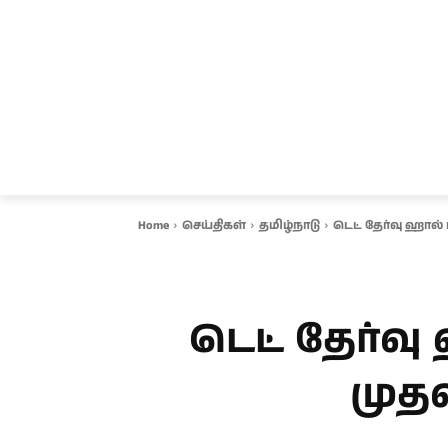
சென்னை
தமிழ்நாடு
ஆவடி
இ
Home
செய்திகள்
தமிழ்நாடு
டெட் தேர்வு ஹால்
டெட் தேர்வு
முதல