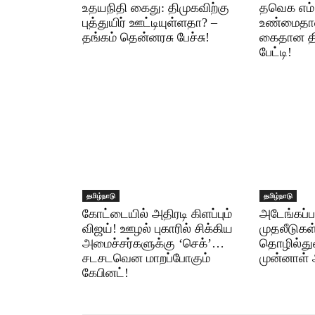
உதயநிதி கைது: திமுகவிற்கு
தவெக எம்.
புத்துயிர் ஊட்டியுள்ளதா? –
உண்மைதான்
தங்கம் தென்னரசு பேச்சு!
கைதான திர
பேட்டி!
தமிழ்நாடு
தமிழ்நாடு
கோட்டையில் அதிரடி கிளப்பும்
அடேங்கப்ப
விஜய்! ஊழல் புகாரில் சிக்கிய
முதலீடுக
அமைச்சர்களுக்கு ‘செக்’…
தொழில்து
சடசடவென மாறப்போகும்
முன்னாள் 
கேபினட்!​