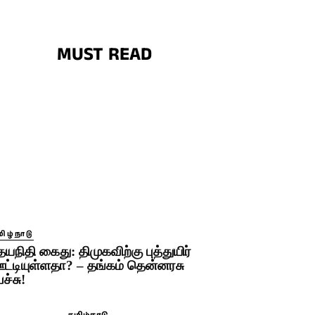
MUST READ
ிழ்நாடு
தயநிதி கைது: திமுகவிற்கு புத்துயிர்
ட்டியுள்ளதா? – தங்கம் தென்னரசு
ேச்சு!