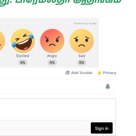
ு: பிரேமலதா ஆதங்கம்