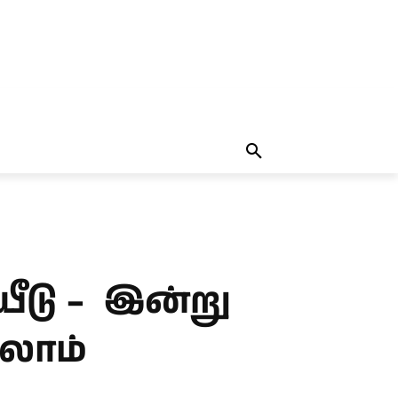
தலையங்கம்
MORE
MORE
யீடு – இன்று
யலாம்