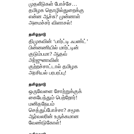
முதலீடுகள் போச்சே…
தமிழக தொழில்துறைக்கு
என்ன ஆச்சு? முன்னாள்
அமைச்சர் விளாசல்!
தமிழ்நாடு
திமுகவின் ‘பார்ட்டி ஃபண்ட்’
பின்னணியில் மார்ட்டின்
குடும்பமா? ஆதவ்
அர்ஜுனாவின்
குற்றச்சாட்டால் தமிழக
அரசியல் பரபரப்பு!
தமிழ்நாடு
ஒருவேளை சோற்றுக்குக்
கையேந்தும் பெற்றோர்!
மனிதநேயம்
செத்துப்போச்சா? சமூக
ஆர்வலரின் உருக்கமான
வேண்டுகோள்!