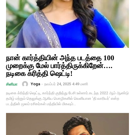
நான் கார்த்தியின் அந்த படத்தை 100
முறைக்கு மேல் பார்த்திருக்கிறேன்….
நடிகை க்ரித்தி ஷெட்டி!
Yoga
-
நவம்பர் 24, 2025 4:49 மணி
சினிமா
நடிகை க்ரித்தி ஷெட்டி, கார்த்தி குறித்து பேசி உள்ளார்.கடந்த 2022 ஆம் ஆண்டு
தமிழ் மற்றும் தெலுங்கு ஆகிய மொழிகளில் வெளியான 'தி வாரியர்' என்ற
படத்தின் மூலம் ரசிகர்கள் மத்தியில் மிகவும்...