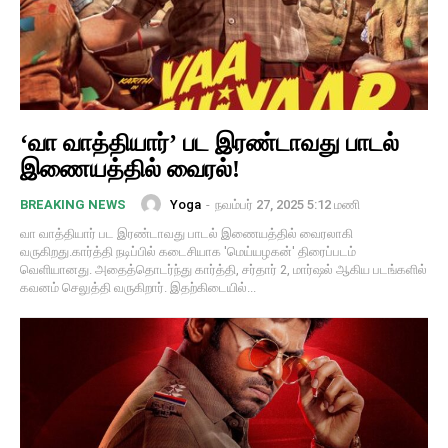
‘வா வாத்தியார்’ பட இரண்டாவது பாடல்
இணையத்தில் வைரல்!
Yoga
-
நவம்பர் 27, 2025 5:12 மணி
BREAKING NEWS
வா வாத்தியார் பட இரண்டாவது பாடல் இணையத்தில் வைரலாகி
வருகிறது.கார்த்தி நடிப்பில் கடைசியாக 'மெய்யழகன்' திரைப்படம்
வெளியானது. அதைத்தொடர்ந்து கார்த்தி, சர்தார் 2, மார்ஷல் ஆகிய படங்களில்
கவனம் செலுத்தி வருகிறார். இதற்கிடையில்...