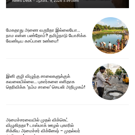
News Desk
-
ஆகஸ்ட் 9, 2026 5:59 மணி
மேகதாது அணை வருதோ இல்லையோ…
நாம என்ன பண்றோம்? தமிழ்நாடு யோசிக்க
வேண்டிய கசப்பான உண்மை!
இனி குழி விழுந்த சாலைகளுக்குக்
கவலையில்லை… புகார்களை எளிதாக
தெரிவிக்க ‘நம்ம சாலை’ செயலி அறிமுகம்!
அமைச்சரவையில் முதல் விக்கெட்
விழுகிறதா? டாஸ்மாக் ஊழல் புகாரில்
சிக்கிய அமைச்சர் விக்னேஷ் – முதல்வர்