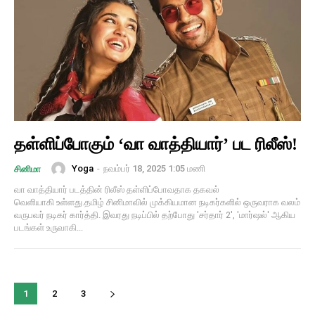
தள்ளிப்போகும் ‘வா வாத்தியார்’ பட ரிலீஸ்!
Yoga
-
நவம்பர் 18, 2025 1:05 மணி
சினிமா
வா வாத்தியார் படத்தின் ரிலீஸ் தள்ளிப்போவதாக தகவல்
வெளியாகி உள்ளது.தமிழ் சினிமாவில் முக்கியமான நடிகர்களில் ஒருவராக வலம்
வருபவர் நடிகர் கார்த்தி. இவரது நடிப்பில் தற்போது 'சர்தார் 2', 'மார்ஷல்' ஆகிய
படங்கள் உருவாகி...
1
2
3