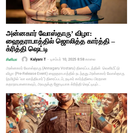
அன்னகார் வோஸ்தாரு’ விழா:
ஹைதராபாத்தில் ஜொலித்த கார்த்தி –
க்ரித்தி ஷெட்டி
Kalyani T
-
டிசம்பர் 10, 2025 8:58 காலை
சினிமா
அன்னகார் வோஸ்தாரு (Annagaru Vostaru) திரைப்படத்தின் வெளியீட்டு
விழா (Pre-Release Event) ஹைதராபாத்தில் நடந்தது.அன்னகார் வோஸ்தாரு
(தமிழில் 'வா வாத்தியார்') திரைப்படம், நடிகர் கார்த்தியை பிரதான
கதாநாயகனாகவும், அவருக்கு ஜோடியாக க்ரித்தி ஷெட்டியும்...