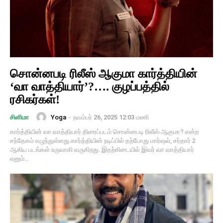
சொன்னபடி ரிலீஸ் ஆகுமா கார்த்தியின்
‘வா வாத்தியார்’?…. குழப்பத்தில்
ரசிகர்கள்!
Yoga
-
நவம்பர் 26, 2025 12:03 மணி
சினிமா
கார்த்தியின் வா வாத்தியார் திரைப்படம் சொன்னபடி ரிலீஸ் ஆகுமா? என்ற
சந்தேகம் எழுந்துள்ளது.கார்த்தியின் நடிப்பில் தற்போது மார்ஷல், சர்தார் 2
ஆகிய படங்கள் உருவாகி வருகிறது. இதற்கிடையில் இவர் வா வாத்தியார்
எனும்...