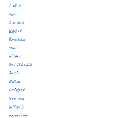
அரசியல்
ஆவடி
ஆன்மீகம்
இந்தியா
இலக்கியம்
உலகம்
கட்டுரை
கேள்வி & பதில்
க்ரைம்
சினிமா
செய்திகள்
சென்னை
தமிழ்நாடு
தலையங்கம்