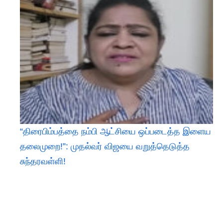
“திரைபிம்பத்தை நம்பி ஆட்சியை ஒப்படைத்த இளைய
தலைமுறை!”: முதல்வர் விஜயை வறுத்தெடுத்த
சுந்தரவள்ளி!