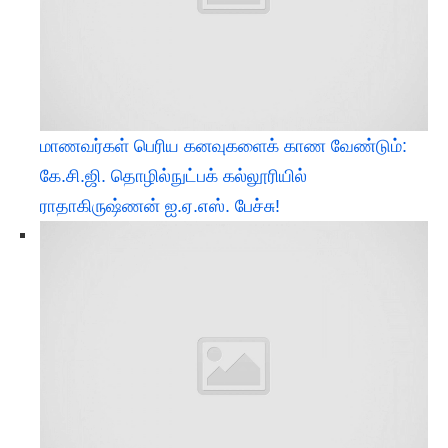
மாணவர்கள் பெரிய கனவுகளைக் காண வேண்டும்:
கே.சி.ஜி. தொழில்நுட்பக் கல்லூரியில்
ராதாகிருஷ்ணன் ஐ.ஏ.எஸ். பேச்சு!