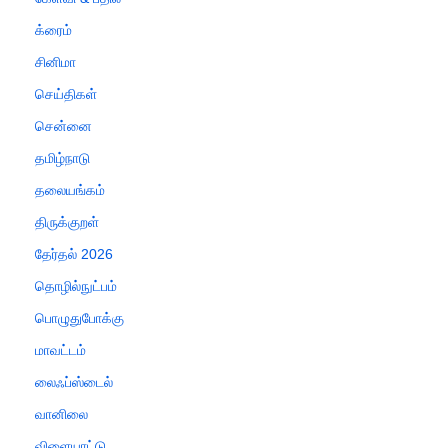
க்ரைம்
சினிமா
செய்திகள்
சென்னை
தமிழ்நாடு
தலையங்கம்
திருக்குறள்
தேர்தல் 2026
தொழில்நுட்பம்
பொழுதுபோக்கு
மாவட்டம்
லைஃப்ஸ்டைல்
வானிலை
விளையாட்டு