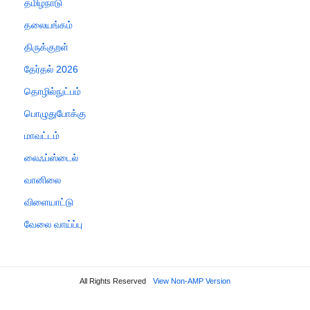
தமிழ்நாடு
தலையங்கம்
திருக்குறள்
தேர்தல் 2026
தொழில்நுட்பம்
பொழுதுபோக்கு
மாவட்டம்
லைஃப்ஸ்டைல்
வானிலை
விளையாட்டு
வேலை வாய்ப்பு
All Rights Reserved
View Non-AMP Version