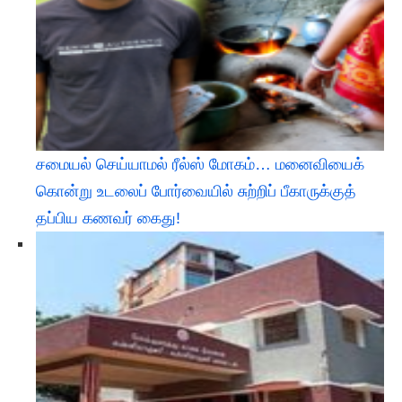
சமையல் செய்யாமல் ரீல்ஸ் மோகம்… மனைவியைக்
கொன்று உடலைப் போர்வையில் சுற்றிப் பீகாருக்குத்
தப்பிய கணவர் கைது!