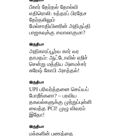
இந்தியா
பீகார் தேர்தல் தோல்வி
எதிரொலி: உத்தரப் பிரதேச
தேர்தலிலும்
மேல்சாதியினரின் அதிருப்தி
பாஜகவுக்கு சவாலாகுமா?
இந்தியா
அதிகாரப்பூர்வ கார் வர
தாமதம்: ஆட்டோவில் ஏறிச்
சென்று மத்திய அமைச்சர்
சுரேஷ் கோபி அசத்தல்!
இந்தியா
UPI பரிவர்த்தனை செய்யப்
போறீங்களா? – பரவிய
தகவல்களுக்கு முற்றுப்புள்ளி
வைத்த PCI! முழு விவரம்
இதோ!
இந்தியா
மக்களின் பணத்தை