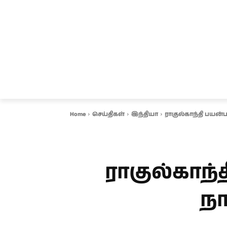
சென்னை
தமிழ்நாடு
ஆவடி
இ
Home
செய்திகள்
இந்தியா
ராகுல்காந்தி பயன்ப
ராகுல்காந்
நா