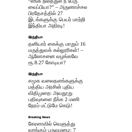
“எங்க நிலத்துல நீ பேரு
வைப்பியா?” – அருணாச்சல
பிரதேசத்தில் 27
இடங்களுக்கு பெயர் மாற்றி
இந்தியா அதிரடி!
இந்தியா
தனியார் கைக்கு மாறும் 16
மருத்துவக் கல்லூரிகள்! –
ஆலோசனை வழங்கவே
ரூ.8.27 கோடியா?
இந்தியா
சமூக வலைதளங்களுக்கு
மத்திய அரசின் புதிய
விதிமுறை: அவதூறு
பதிவுகளை நீக்க 2 மணி
நேரம் மட்டுமே கெடு!
Breaking News
கேரளாவில் வெளுத்து
வாங்கும் பருவமழை: 7