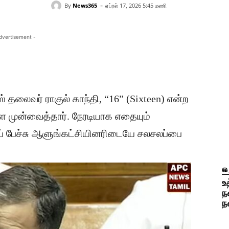
-
By
News365
ஏப்ரல் 17, 2026 5:45 மணி
dvertisement -
 தலைவர் ராகுல் காந்தி, “16” (Sixteen) என்ற
ை முன்வைத்தார். நேரடியாக எதையும்
ப் பேச்சு ஆளுங்கட்சியினரிடையே சலசலப்பை
இ
உ
ந
ந