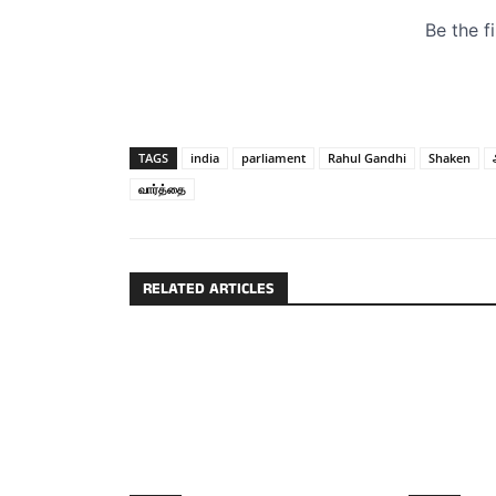
TAGS
india
parliament
Rahul Gandhi
Shaken
வார்த்தை
RELATED ARTICLES