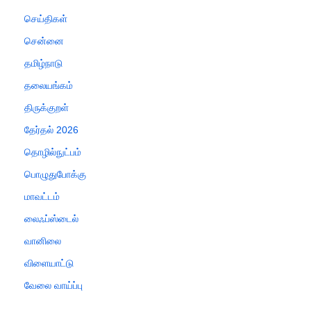
செய்திகள்
சென்னை
தமிழ்நாடு
தலையங்கம்
திருக்குறள்
தேர்தல் 2026
தொழில்நுட்பம்
பொழுதுபோக்கு
மாவட்டம்
லைஃப்ஸ்டைல்
வானிலை
விளையாட்டு
வேலை வாய்ப்பு