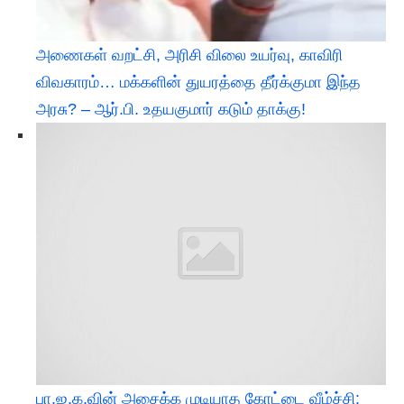
அணைகள் வறட்சி, அரிசி விலை உயர்வு, காவிரி
விவகாரம்… மக்களின் துயரத்தை தீர்க்குமா இந்த
அரசு? – ஆர்.பி. உதயகுமார் கடும் தாக்கு!
பா.ஜ.க.வின் அசைக்க முடியாத கோட்டை வீழ்ச்சி: