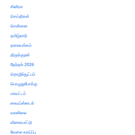
சினிமா
செய்திகள்
சென்னை
தமிழ்நாடு
தலையங்கம்
திருக்குறள்
தேர்தல் 2026
தொழில்நுட்பம்
பொழுதுபோக்கு
மாவட்டம்
லைஃப்ஸ்டைல்
வானிலை
விளையாட்டு
வேலை வாய்ப்பு