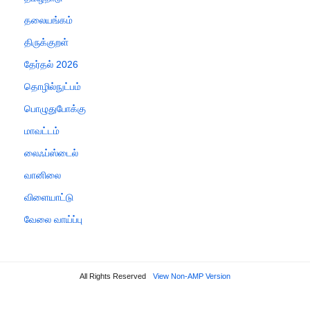
தலையங்கம்
திருக்குறள்
தேர்தல் 2026
தொழில்நுட்பம்
பொழுதுபோக்கு
மாவட்டம்
லைஃப்ஸ்டைல்
வானிலை
விளையாட்டு
வேலை வாய்ப்பு
All Rights Reserved
View Non-AMP Version