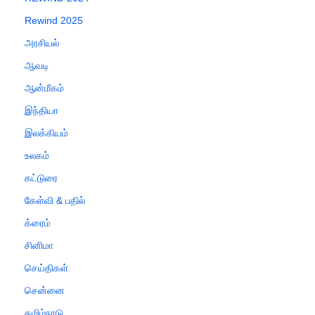
Rewind 2025
அரசியல்
ஆவடி
ஆன்மீகம்
இந்தியா
இலக்கியம்
உலகம்
கட்டுரை
கேள்வி & பதில்
க்ரைம்
சினிமா
செய்திகள்
சென்னை
தமிழ்நாடு