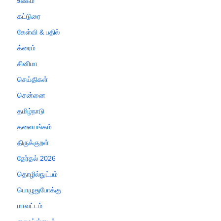
உலகம்
கட்டுரை
கேள்வி & பதில்
க்ரைம்
சினிமா
செய்திகள்
சென்னை
தமிழ்நாடு
தலையங்கம்
திருக்குறள்
தேர்தல் 2026
தொழில்நுட்பம்
பொழுதுபோக்கு
மாவட்டம்